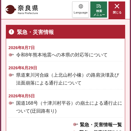
奈良県
検索
Language
閉じる
メニュー
緊急・災害情報
2026年8月7日
令和8年熊本地震への本県の対応等について
2026年6月29日
県道東川河合線（上北山村小橡）の路肩決壊及び
法面崩落による通行止について
2026年8月5日
国道168号（十津川村平谷）の崩土による通行止に
ついて(迂回路有り)
緊急・災害情報一覧