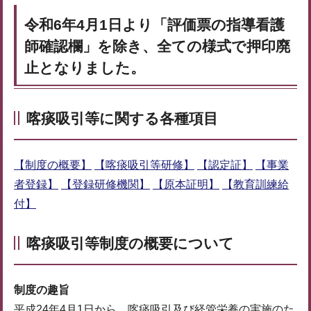
令和6年4月1日より「評価票の指導看護
師確認欄」を除き、全ての様式で押印廃
止となりました。
喀痰吸引等に関する各種項目
【制度の概要】
【喀痰吸引等研修】
【認定証】
【事業
者登録】
【登録研修機関】
【原本証明】
【教育訓練給
付】
喀痰吸引等制度
の概要について
制度の趣旨
平成24年4月1日から、喀痰吸引及び経管栄養の実施のた