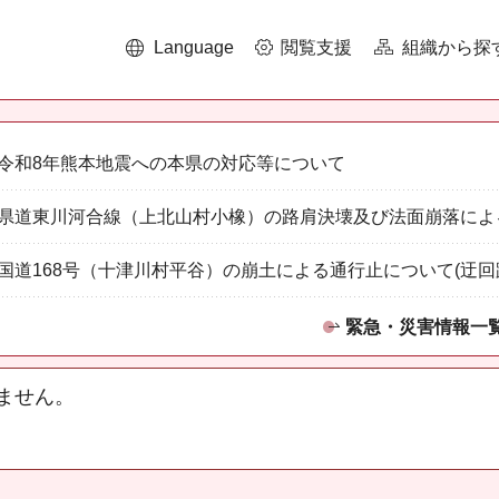
Language
閲覧支援
組織から探
令和8年熊本地震への本県の対応等について
県道東川河合線（上北山村小橡）の路肩決壊及び法面崩落によ
国道168号（十津川村平谷）の崩土による通行止について(迂回
緊急・災害情報一
ません。