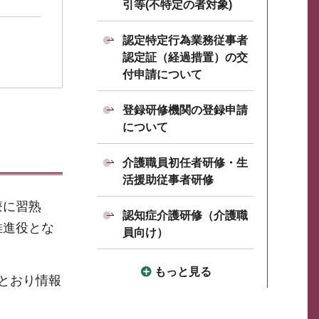
引等(不特定の者対象)
認定特定行為業務従事者
認定証（経過措置）の交
付申請について
登録研修機関の登録申請
について
介護職員初任者研修・生
活援助従事者研修
療に習熟
認知症介護研修（介護職
推進役とな
員向け）
もっと見る
とおり情報