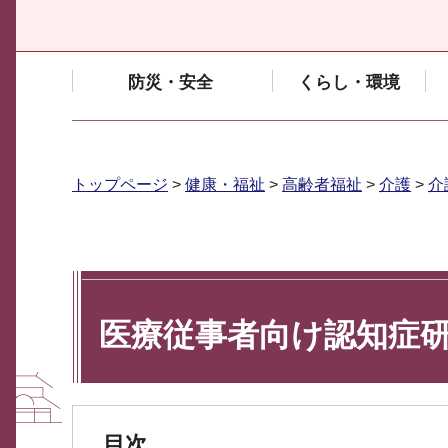
防災・安全
くらし・環境
トップページ
>
健康・福祉
>
高齢者福祉
>
介護
>
介
医療従事者向け認知症
目次