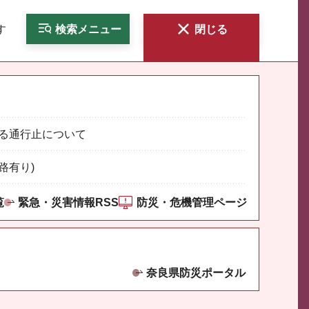
す
検索
メニュー
閉じる
る通行止について
路有り)
覧
緊急・災害情報RSS
防災・危機管理ページ
奈良県防災ポータル