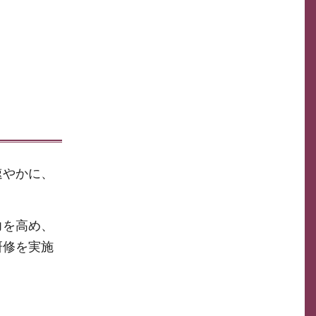
速やかに、
力を高め、
研修を実施