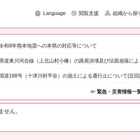
Language
閲覧支援
組織から探
令和8年熊本地震への本県の対応等について
県道東川河合線（上北山村小橡）の路肩決壊及び法面崩落によ
国道168号（十津川村平谷）の崩土による通行止について(迂回
緊急・災害情報一
ません。