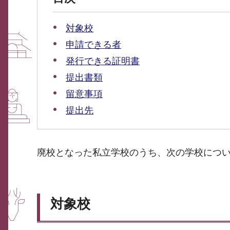
対象校
申請できる者
発行できる証明書
提出書類
留意事項
提出先
廃校となった私立学校のうち、次の学校につ
対象校