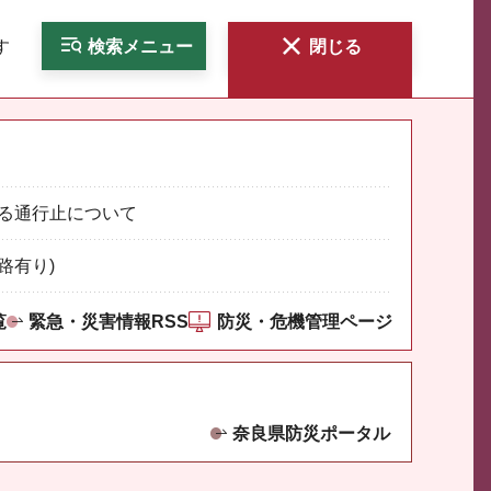
す
検索
メニュー
閉じる
る通行止について
路有り)
覧
緊急・災害情報RSS
防災・危機管理ページ
奈良県防災ポータル