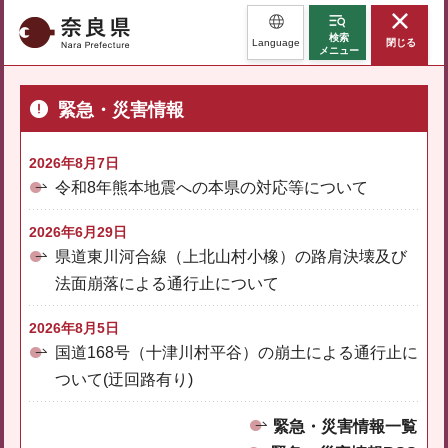
奈良県
検索
Language
閉じる
メニュー
緊急・災害情報
2026年8月7日
令和8年熊本地震への本県の対応等について
2026年6月29日
県道東川河合線（上北山村小橡）の路肩決壊及び
法面崩落による通行止について
2026年8月5日
国道168号（十津川村平谷）の崩土による通行止に
ついて(迂回路有り)
緊急・災害情報一覧