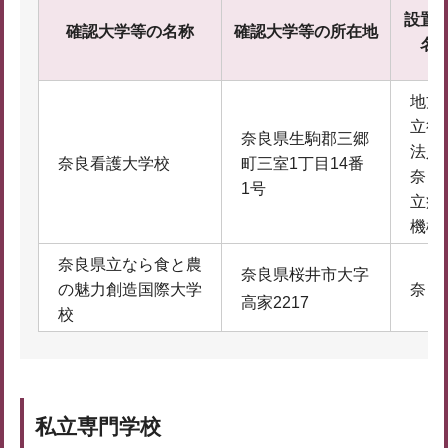
設置
確認大学等の名称
確認大学等の所在地
名
地方
立行
奈良県生駒郡三郷
法人
奈良看護大学校
町三室1丁目14番
奈良
1号
立病
機構
奈良県立なら食と農
奈良県桜井市大字
の魅力創造国際大学
奈良
高家2217
校
私立専門学校