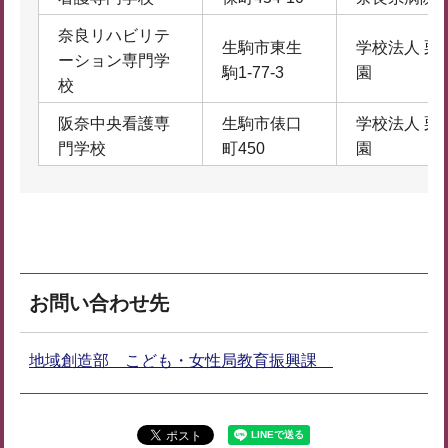
奈良リハビリテ
生駒市東生
学校法人 栗
ーション専門学
駒1-77-3
園
校
阪奈中央看護専
生駒市俵口
学校法人 栗
門学校
町450
園
お問い合わせ先
地域創造部 こども・女性局教育振興課