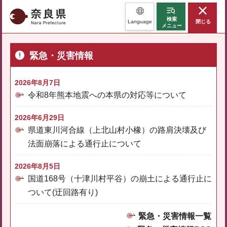
奈良県
検索
Language
閉じる
メニュー
緊急・災害情報
2026年8月7日
令和8年熊本地震への本県の対応等について
2026年6月29日
県道東川河合線（上北山村小橡）の路肩決壊及び
法面崩落による通行止について
2026年8月5日
国道168号（十津川村平谷）の崩土による通行止に
ついて(迂回路有り)
緊急・災害情報一覧