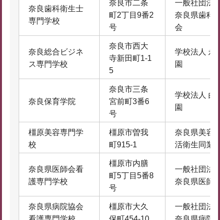
奈良市二条
一般社団法
奈良歯科衛生士
町2丁目9番2
奈良県歯科
専門学校
号
会
奈良市西大
奈良総合ビジネ
学校法人 永
寺新田町1-1
ス専門学校
園
5
奈良市三条
学校法人 白
奈良保育学院
宮前町3番6
園
号
橿原美容専門学
橿原市曽我
奈良県美容
校
町915-1
活衛生同業
橿原市内膳
奈良県医師会看
一般社団法
町5丁目5番8
護専門学校
奈良県医師
号
奈良県病院協会
橿原市大久
一般社団法
看護専門学校
保町454-10
奈良県病院