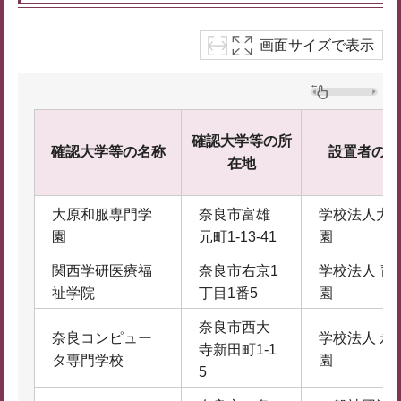
画面サイズで表示
確認大学等の所
確認大学等の名称
設置者の名
在地
大原和服専門学
奈良市富雄
学校法人大
園
元町1-13-41
園
関西学研医療福
奈良市右京1
学校法人 青
祉学院
丁目1番5
園
奈良市西大
奈良コンピュー
学校法人 永
寺新田町1-1
タ専門学校
園
5