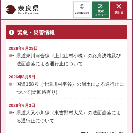
奈良県
検索
Language
閉じる
メニュー
緊急・災害情報
2026年6月29日
県道東川河合線（上北山村小橡）の路肩決壊及び
法面崩落による通行止について
2026年8月5日
国道168号（十津川村平谷）の崩土による通行止に
ついて(迂回路有り)
2026年6月3日
県道大又小川線（東吉野村大又）の法面崩落によ
る通行止について