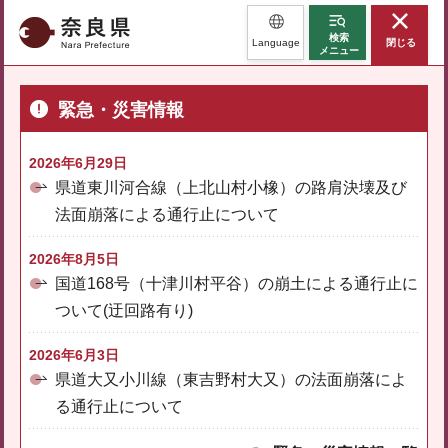
奈良県
検索
Language
閉じる
メニュー
緊急・災害情報
2026年6月29日
県道東川河合線（上北山村小橡）の路肩決壊及び
法面崩落による通行止について
2026年8月5日
国道168号（十津川村平谷）の崩土による通行止に
ついて(迂回路有り)
2026年6月3日
県道大又小川線（東吉野村大又）の法面崩落によ
る通行止について