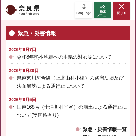
奈良県
検索
Language
閉じる
メニュー
緊急・災害情報
2026年8月7日
令和8年熊本地震への本県の対応等について
2026年6月29日
県道東川河合線（上北山村小橡）の路肩決壊及び
法面崩落による通行止について
2026年8月5日
国道168号（十津川村平谷）の崩土による通行止に
ついて(迂回路有り)
緊急・災害情報一覧