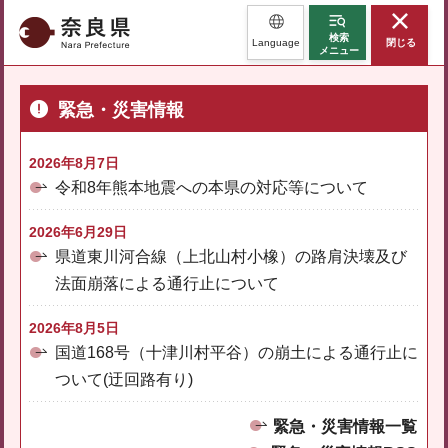
奈良県
検索
Language
閉じる
メニュー
緊急・災害情報
2026年8月7日
令和8年熊本地震への本県の対応等について
2026年6月29日
県道東川河合線（上北山村小橡）の路肩決壊及び
法面崩落による通行止について
2026年8月5日
国道168号（十津川村平谷）の崩土による通行止に
ついて(迂回路有り)
緊急・災害情報一覧