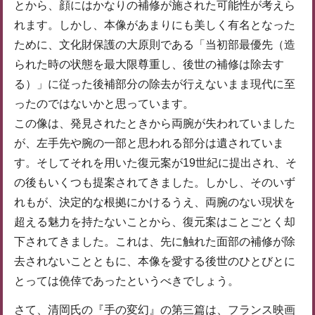
とから、顔にはかなりの補修が施された可能性が考えら
れます。しかし、本像があまりにも美しく有名となった
ために、文化財保護の大原則である「当初部最優先（造
られた時の状態を最大限尊重し、後世の補修は除去す
る）」に従った後補部分の除去が行えないまま現代に至
ったのではないかと思っています。
この像は、発見されたときから両腕が失われていました
が、左手先や腕の一部と思われる部分は遺されていま
す。そしてそれを用いた復元案が19世紀に提出され、そ
の後もいくつも提案されてきました。しかし、そのいず
れもが、決定的な根拠にかけるうえ、両腕のない現状を
超える魅力を持たないことから、復元案はことごとく却
下されてきました。これは、先に触れた面部の補修が除
去されないことともに、本像を愛する後世のひとびとに
とっては僥倖であったというべきでしょう。
さて、清岡氏の『手の変幻』の第三篇は、フランス映画