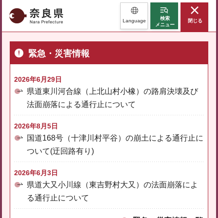
奈良県
検索
Language
閉じる
メニュー
緊急・災害情報
2026年6月29日
県道東川河合線（上北山村小橡）の路肩決壊及び
法面崩落による通行止について
2026年8月5日
国道168号（十津川村平谷）の崩土による通行止に
ついて(迂回路有り)
2026年6月3日
県道大又小川線（東吉野村大又）の法面崩落によ
る通行止について