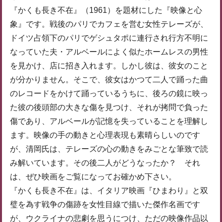
『かくも長き不在』（1961）を題材にした『映像と心
象』です。戦後のパリでカフェを営む女性テレーズが、
ドイツ占領下のパリでゲシュタポに連行され行方不明に
なっていた夫・アルベールによく似たホームレスの男性
を見かけ、店に招き入れます。しかし彼は、彼女のこと
が分かりません。そこで、彼女はかつて二人で踊った曲
のレコードをかけて踊っているうちに、後ろの鏡に映っ
た彼の後頭部の大きな傷を見つけ、それが拷問で負った
傷であり、アルベールが記憶を失っていることを理解し
ます。映像の手の動きと心理表現も素晴らしいのです
が、清岡氏は、テレーズの心の動きをみごとな筆致で読
み解いています。その後二人がどうなったか？ それ
は、ぜひ映画をご覧になってお確かめ下さい。
『かくも長き不在』は、イタリア映画『ひまわり』と双
璧を為す戦争の傷跡を女性目線で描いた傑作名画です
が、ウクライナの悲劇を思うにつけ、ただの映像作品以