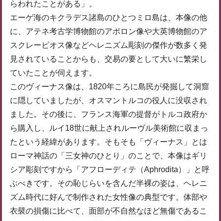
らわれたことがある」。
エーゲ海のキクラデス諸島のひとつミロ島は、本像の他
に、アテネ考古学博物館のアポロン像や大英博物館のア
スクレーピオス像などヘレニズム彫刻の傑作が数多く発
見されていることからも、交易の要として大いに繁栄し
ていたことが伺えます。
このヴィーナス像は、1820年ころに島民が発掘して洞窟
に隠していましたが、オスマントルコの役人に没収され
ました。その後に、フランス海軍の提督がトルコ政府か
ら購入し、ルイ18世に献上されルーヴル美術館に収まっ
たという経緯があります。そもそも「ヴィーナス」とは
ローマ神話の「三女神のひとり」のことで、本像はギリ
シア彫刻ですから「アフローディテ（Aphrodita）」と呼
ぶべきです。その恥じらいを含んだ半裸の姿は、ヘレニ
ズム時代に好んで制作された女性像の典型です。体部や
衣襞の損傷に比べて、面部が不自然なほど無傷であるこ