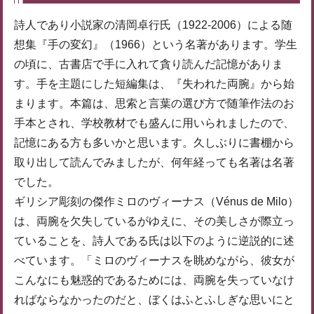
詩人であり小説家の清岡卓行氏（1922-2006）による随
想集『手の変幻』（1966）という名著があります。学生
の頃に、古書店で手に入れて貪り読んだ記憶がありま
す。手を主題にした短編集は、『失われた両腕』から始
まります。本篇は、思索と言葉の選び方で随筆作法のお
手本とされ、学校教材でも盛んに用いられましたので、
記憶にある方も多いかと思います。久しぶりに書棚から
取り出して読んでみましたが、何年経っても名著は名著
でした。
ギリシア彫刻の傑作ミロのヴィーナス（Vénus de Milo）
は、両腕を欠失しているがゆえに、その美しさが際立っ
ていることを、詩人である氏は以下のように逆説的に述
べています。「ミロのヴィーナスを眺めながら、彼女が
こんなにも魅惑的であるためには、両腕を失っていなけ
ればならなかったのだと、ぼくはふとふしぎな思いにと