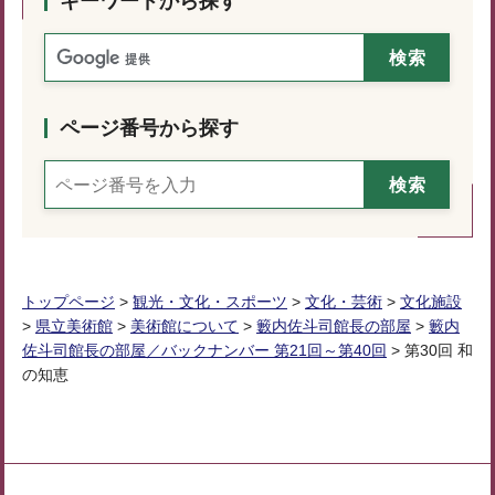
キーワードから探す
ページ番号から探す
トップページ
>
観光・文化・スポーツ
>
文化・芸術
>
文化施設
>
県立美術館
>
美術館について
>
籔内佐斗司館長の部屋
>
籔内
佐斗司館長の部屋／バックナンバー 第21回～第40回
> 第30回 和
の知恵