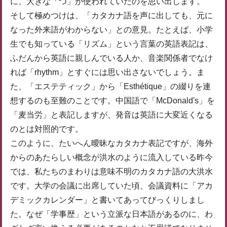
に、大きな「つ」が使われていたのを思い出します。
そして極めつけは、「カタカナ語を声に出しても、元に
なった外来語がわからない」との意見。たとえば、小学
生でも知っている「リズム」という言葉の英語表記は、
ふだんから英語に親しんでいる人か、音楽関係者でなけ
れば「rhythm」とすぐには思い出さないでしょう。ま
た、「エステティック」から「Esthétique」の綴りを連
想するのも至難のことです。中国語で「McDonald's」を
「麦当労」と表記しますが、発音は英語に大変近くなる
のとは対照的です。
このように、たいへん曖昧なカタカナ表記ですが、海外
からのあたらしい概念が洪水のように流入している昨今
では、私たちのまわりは意味不明のカタカナ語の大洪水
です。大学の会議に出席していた頃、会議資料に「アカ
デミックカレンダー」と書いてあってびっくりしまし
た。なぜ「学事歴」という立派な日本語があるのに、わ