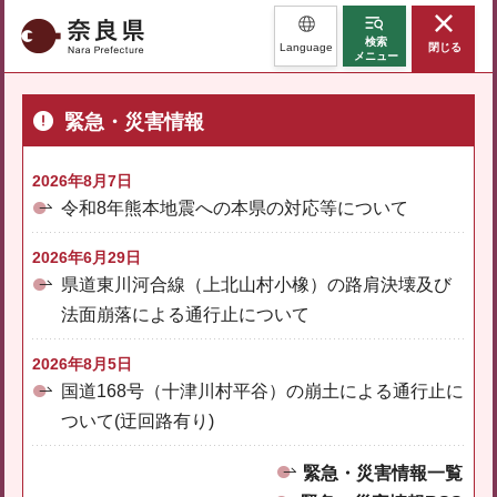
奈良県
検索
Language
閉じる
メニュー
緊急・災害情報
2026年8月7日
令和8年熊本地震への本県の対応等について
2026年6月29日
県道東川河合線（上北山村小橡）の路肩決壊及び
法面崩落による通行止について
2026年8月5日
国道168号（十津川村平谷）の崩土による通行止に
ついて(迂回路有り)
緊急・災害情報一覧