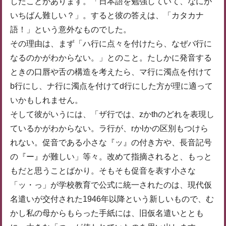
したことがあります。「日本語を勉強していて、なにが
いちばん難しい？」。すると彼の答えは、「カタカナ
語！」という意外なものでした。
その理由は、まず「ハ行に点々を付けたら、なぜバ行に
なるのかがわからない。」とのこと。たしかに発音する
ときの口唇や舌の構造を考えたら、マ行に濁点を付けて
b行にし、ナ行に濁点を付けてd行にした方が理に適って
いかもしれません。
そして彼がいうには、「ザ行では、zかthのどれを表現し
ているかがわからない。ラ行が、rかlかの区別もつけら
れない。促音である小さな『ッ』の付き方や、長音記号
の『ー』が難しい」等々。改めて指摘されると、もっと
もだと思うことばかり。そもそも促音を表す小さな
「ッ・っ」が学校教育で公式に統一されたのは、現代仮
名遣いが交付された1946年以降という新しいもので、む
かし私の母からもらった手紙には、旧仮名遣いととも