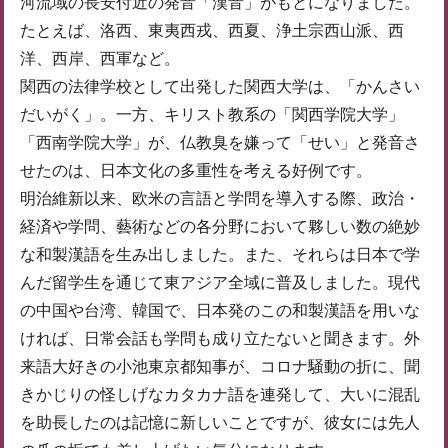
河流域の長安付近の発音「漢音」がもとになりました。
たとえば、洛西、東夷西戎、西夏、浄土宗西山派、西
洋、西岸、西軍など。
関西の法律学校として出発した関西大学は、「かんさい
だいがく」。一方、キリスト教系の「関西学院大学」
「西南学院大学」が、仏教臭を嫌って「せい」と発音さ
せたのは、日本文化の多重性を考える好例です。
明治維新以来、欧米の言語と学問を導入する際、政治・
経済や学問、藝術などの各分野において夥しい数の絶妙
な和製漢語を生み出しました。また、それらは日本で学
んだ留学生を通じて東アジア全域に普及しました。現代
の中国や台湾、韓国で、日本発のこの和製漢語を用いな
ければ、日常会話も学問も成り立たないと聞きます。外
来語大好きの小池東京都知事が、コロナ騒動の折に、聞
きかじりの怪しげなカタカナ語を連発して、大いに混乱
を助長したのは記憶に新しいことですが、彼女には先人