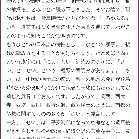
行(ゆ)き 標野(しめの)行き 野守(のもり)は見ずや 君
の袖振る」とみごとに読み下しました。そのお陰で、現
代の私たちは、飛鳥時代のひとびとの恋ごころやふるま
いを、漢文ではなく当時の生きた言葉を通じて、わがこ
とのように知ることができるのです。
もうひとつの日本語の特性として、ひとつの漢字に、複
数の読み方をすることがあげられます。たとえば「西」
という漢字には「にし」という訓読みのほかに、「さ
い」と「せい」という二種類の音読みがあります。「さ
い」は、中国の揚子江の南の「呉」の地方の発音が飛鳥
時代から奈良時代にかけて仏教と一緒にもたらされて定
着した呉音（ごおん）です。したがって、関西、西大
寺、西塔、西国、西行法師、西方浄土のように、南都の
仏教に関するものの多くが「さい」と発音します。
一方、「せい」は、平安時代になって空海などの遣唐使
がもたらした法律や政治・経済分野の言葉を中心に、黄