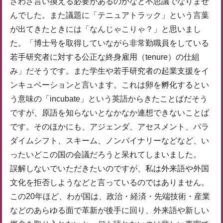
ざわざ言い換える必要があるのかなと不思議でなりませ
んでした。また議題に「テニュアトラック」という言葉
が出てきたときには「なんじゃこりゃ？」と思いまし
た。「博士号を取得していながら非常勤職員をしている
若手研究者に対する公正な終身雇用（tenure）の仕組
み」だそうです。また学生や若手研究者の起業支援をイ
ンキュベーションと言います。これは卵を孵化するとい
う意味の「incubate」という英語からきたことばだそう
ですが、原語を知らないとなかなか連想できないことば
です。そのほかにも、アジェンダ、アセスメント、パラ
ダイムシフト、スキーム、ノンバイナリーなどなど、い
ったいどこの国の会議だろうと呆れてしまいました。
誤解しないでいただきたいのですが、私は外来語や外国
文化を拒否しようなどと言っているのではありません。
この20年ほど、わが国は、政治・経済・先端技術・産業
などのあらゆる面で革新が後手に回り、外来語や新しい