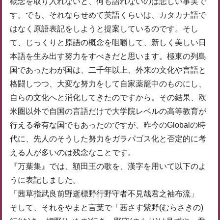
概念を取り入れないと、何も語れないのは悲しい事実で
す。でも、それならせめて英語くらいは、カタカナ語で
はなく原語表記をしようと提案しているのです。そし
て、じっくりと原語の概念を咀嚼して、新しく美しい日
本語を生み出す努力をすべきだと思います。極東の列島
国であったわが国は、二千年以上、外来の文化や言語と
格闘しつつ、大変な努力をして自家薬籠中のものにし、
自らの文化へと消化してきたのですから。その結果、欧
米圏以外で自国の言語だけで大学院レベルの高等教育が
行える希有な国でもあったのですが、昨今のGlobalの時
代に、先人のそうした努力をガラパゴス化と否定的に考
える人が多いのは残念なことです。
『万葉集』では、額田王の歌を、漢字を用いて以下のよ
うに表記しました。
「茜草指武良前野逝標野行野守者不見哉君之袖布流」
そして、それをやまと言葉で「茜さす紫野(むらさきの)