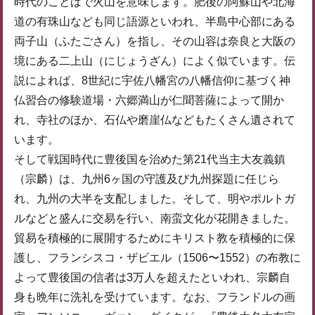
時代のことばで火山を意味します。肥後の阿蘇山や北海
道の有珠山なども同じ語源といわれ、半島中心部にある
両子山（ふたごさん）を指し、その山容は奈良と大阪の
境にある二上山（にじょうざん）によく似ています。伝
説によれば、8世紀に宇佐八幡宮の八幡信仰に基づく神
仏習合の修験道場・六郷満山が仁聞菩薩によって開か
れ、寺社のほか、石仏や磨崖仏などもたくさん遺されて
います。
そして戦国時代に豊後国を治めた第21代当主大友義鎮
（宗麟）は、九州6ヶ国の守護及び九州探題に任じら
れ、九州の大半を支配しました。そして、明やポルトガ
ルなどと盛んに交易を行い、南蛮文化が花開きました。
貿易を積極的に展開するためにキリスト教を積極的に保
護し、フランシスコ・ザビエル（1506〜1552）の布教に
よって豊後国の信者は3万人を超えたといわれ、宗麟自
身も晩年に洗礼を受けています。なお、フランドルの画