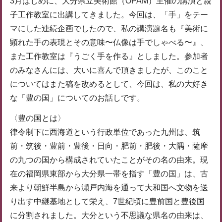
3月はじめに、大分県立美術館（OPAM）主催の講演と親
子工作教室に出講してきました。今回は、「手」をテー
マにした連続企画でしたので、私の講演題名も『美術に
顕れた手の表現とその意味〜仏像は手でしゃべる〜』、
また工作教室は『うごく手を作る』としました。参加者
のみなさんには、大いに喜んで頂きましたが、このこと
についてはまた稿を改めるとして、今回は、私の大好き
な「豊の国」についてのお話しです。
〈豊の国とは〉
律令制下に西海道という行政単位であった九州は、筑
前・筑後・豊前・豊後・日向・肥前・肥後・大隅・薩摩
の九つの国から構成されていたことがその名の由来。現
在の福岡県東部から大分県一帯を指す「豊の国」は、古
来より朝鮮半島から瀬戸内海を通って大和国へ文物を送
り出す中継基地として栄え、7世紀頃に豊前国と豊後国
に分割されました。大分という不思議な県名の由来は、