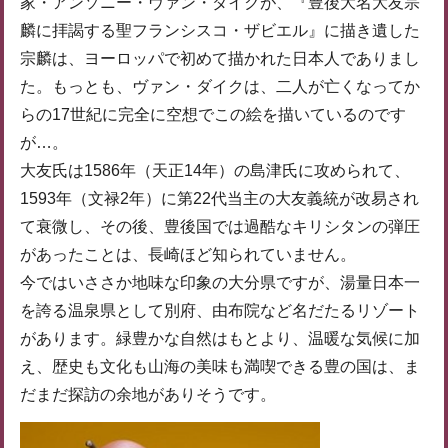
家・アンソニー・ヴァン・ダイクが、『豊後大名大友宗
麟に拝謁する聖フランシスコ・ザビエル』に描き遺した
宗麟は、ヨーロッパで初めて描かれた日本人でありまし
た。もっとも、ヴァン・ダイクは、二人が亡くなってか
らの17世紀に完全に空想でこの絵を描いているのです
が…。
大友氏は1586年（天正14年）の島津氏に攻められて、
1593年（文禄2年）に第22代当主の大友義統が改易され
て衰微し、その後、豊後国では過酷なキリシタンの弾圧
があったことは、長崎ほど知られていません。
今ではいささか地味な印象の大分県ですが、湯量日本一
を誇る温泉県として別府、由布院など名だたるリゾート
があります。緑豊かな自然はもとより、温暖な気候に加
え、歴史も文化も山海の美味も満喫できる豊の国は、ま
だまだ探訪の余地がありそうです。