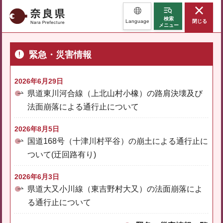
奈良県
検索
Language
閉じる
メニュー
緊急・災害情報
2026年6月29日
県道東川河合線（上北山村小橡）の路肩決壊及び
法面崩落による通行止について
2026年8月5日
国道168号（十津川村平谷）の崩土による通行止に
ついて(迂回路有り)
2026年6月3日
県道大又小川線（東吉野村大又）の法面崩落によ
る通行止について