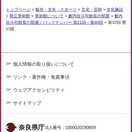
トップページ
>
観光・文化・スポーツ
>
文化・芸術
>
文化施設
>
県立美術館
>
美術館について
>
籔内佐斗司館長の部屋
>
籔内
佐斗司館長の部屋／バックナンバー 第21回～第40回
> 第32回 豊
の国
個人情報の取り扱いについて
リンク・著作権・免責事項
ウェブアクセシビリティ
サイトマップ
奈良県庁
法人番号：
1000020290009