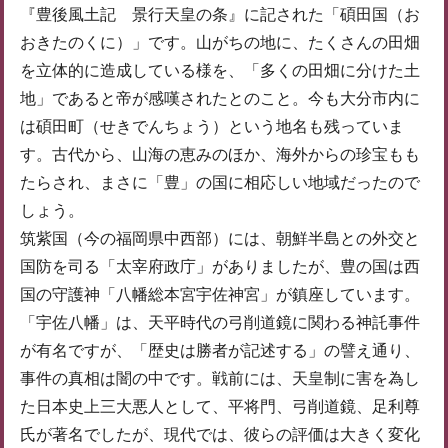
『豊後風土記 景行天皇の条』に記された「碩田国（お
おきたのくに）」です。山がちの地に、たくさんの田畑
を立体的に造成している様を、「多くの田畑に分けた土
地」であると帝が感嘆されたとのこと。今も大分市内に
は碩田町（せきでんちょう）という地名も残っていま
す。古代から、山海の恵みのほか、海外からの珍宝もも
たらされ、まさに「豊」の国に相応しい地域だったので
しょう。
筑紫国（今の福岡県中西部）には、朝鮮半島との外交と
国防を司る「太宰府政庁」がありましたが、豊の国は西
国の守護神「八幡総本宮宇佐神宮」が鎮座しています。
「宇佐八幡」は、天平時代の弓削道鏡に関わる神託事件
が有名ですが、「歴史は勝者が記述する」の譬え通り、
事件の真相は闇の中です。戦前には、天皇制に害を為し
た日本史上三大悪人として、平将門、弓削道鏡、足利尊
氏が著名でしたが、現代では、彼らの評価は大きく変化