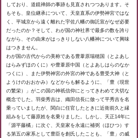
しており、道鏡禅師の事跡も見直されつつあります。そ
もそも、皇位継承について、天皇直系の伊勢神宮ではな
く、平城京から遠く離れた宇佐八幡の御託宣がなぜ必要
だったのか？そして、わが国の神社界で最多の数を誇り
ながら、その由来がはっきりしない八幡神について興味
はつきません。
わが国の古代からの美称である豊葦原瑞穂国（とよあし
はらみずほのくに）や豊葦原中国（とよあしはらのなか
つくに）、また伊勢神宮の外宮の神である豊受大神（と
ようけのおおかみ）などからも解るように、「豊（現世
の繁栄）」がこの国の神祇信仰にとってきわめて大切な
概念でした。羽柴秀吉は、織田信長に倣って平秀吉を名
乗っていましたが、関白に任官したときに近衛前久と縁
組みをして藤原姓を名乗りました。しかし、天正14年に
「源平藤橘」に次ぐ、天皇家を永遠に補弼（ほひつ）す
る第五の家系として豊臣を創氏したことも、「豊」の威