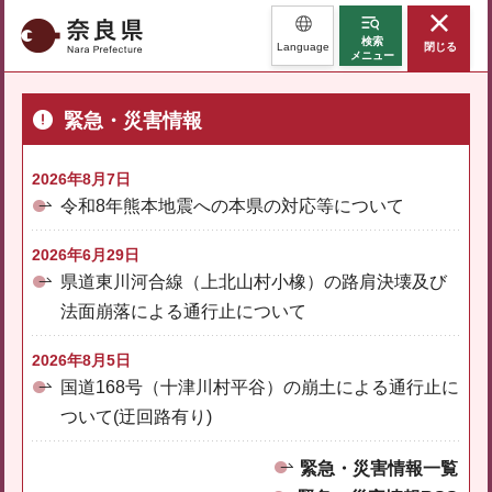
奈良県
検索
Language
閉じる
メニュー
緊急・災害情報
2026年8月7日
令和8年熊本地震への本県の対応等について
2026年6月29日
県道東川河合線（上北山村小橡）の路肩決壊及び
法面崩落による通行止について
2026年8月5日
国道168号（十津川村平谷）の崩土による通行止に
ついて(迂回路有り)
緊急・災害情報一覧