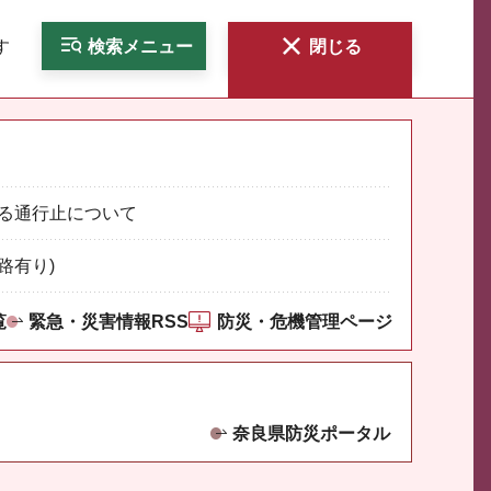
す
検索
メニュー
閉じる
る通行止について
路有り)
覧
緊急・災害情報RSS
防災・危機管理ページ
奈良県防災ポータル