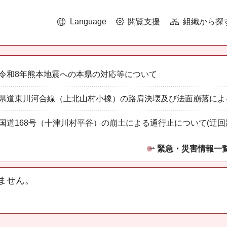
Language
閲覧支援
組織から探
令和8年熊本地震への本県の対応等について
県道東川河合線（上北山村小橡）の路肩決壊及び法面崩落によ
国道168号（十津川村平谷）の崩土による通行止について(迂回
緊急・災害情報一
ません。