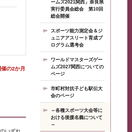
ームズ2021関西」奈良県
実行委員会総会 第10回
総会開催
スポーツ能力測定会＆ジ
ュニアアスリート育成プ
ログラム選考会
ワールドマスターズゲー
ムズ2027関西についての
開催の2か月
ページ
市町村対抗子ども駅伝大
会のページ
～各種スポーツ大会等に
おける後援名義について
～
のいずれ