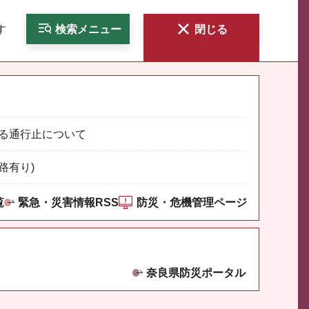
す
検索
メニュー
閉じる
る通行止について
路有り)
覧
緊急・災害情報RSS
防災・危機管理ページ
奈良県防災ポータル