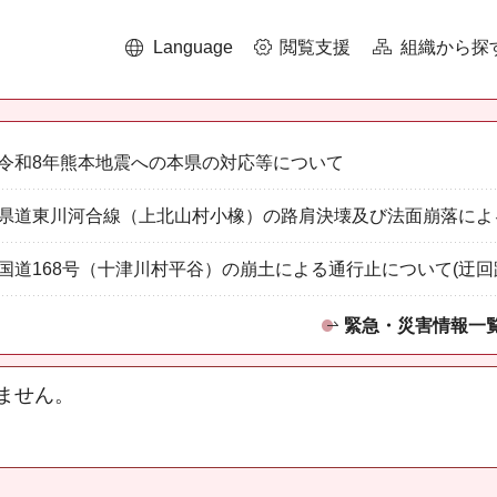
Language
閲覧支援
組織から探
令和8年熊本地震への本県の対応等について
県道東川河合線（上北山村小橡）の路肩決壊及び法面崩落によ
国道168号（十津川村平谷）の崩土による通行止について(迂回
緊急・災害情報一
ません。