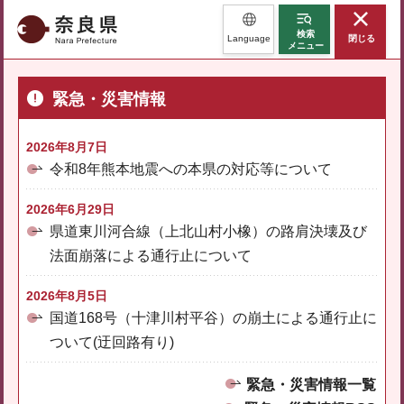
奈良県
検索
Language
閉じる
メニュー
緊急・災害情報
2026年8月7日
令和8年熊本地震への本県の対応等について
2026年6月29日
県道東川河合線（上北山村小橡）の路肩決壊及び
法面崩落による通行止について
2026年8月5日
国道168号（十津川村平谷）の崩土による通行止に
ついて(迂回路有り)
緊急・災害情報一覧