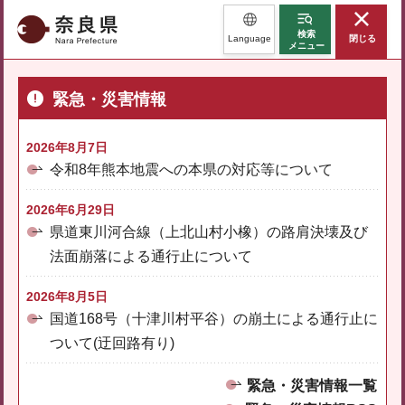
奈良県
検索
Language
閉じる
メニュー
緊急・災害情報
2026年8月7日
令和8年熊本地震への本県の対応等について
2026年6月29日
県道東川河合線（上北山村小橡）の路肩決壊及び
法面崩落による通行止について
2026年8月5日
国道168号（十津川村平谷）の崩土による通行止に
ついて(迂回路有り)
緊急・災害情報一覧