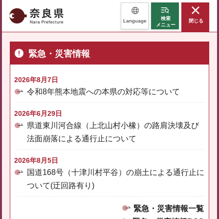
奈良県
検索
Language
閉じる
メニュー
緊急・災害情報
2026年8月7日
令和8年熊本地震への本県の対応等について
2026年6月29日
県道東川河合線（上北山村小橡）の路肩決壊及び
法面崩落による通行止について
2026年8月5日
国道168号（十津川村平谷）の崩土による通行止に
ついて(迂回路有り)
緊急・災害情報一覧