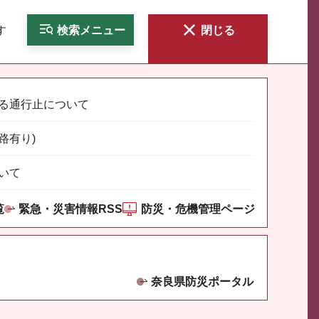
す
検索
メニュー
閉じる
る通行止について
路有り)
いて
覧
緊急・災害情報RSS
防災・危機管理ページ
奈良県防災ポータル