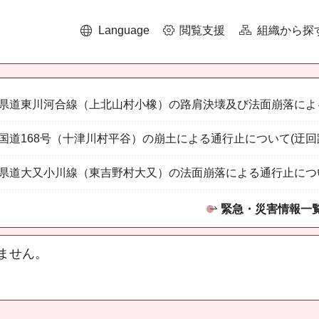
Language
閲覧支援
組織から探
県道東川河合線（上北山村小橡）の路肩決壊及び法面崩落によ
国道168号（十津川村平谷）の崩土による通行止について(迂回
県道大又小川線（東吉野村大又）の法面崩落による通行止につ
緊急・災害情報一
ません。