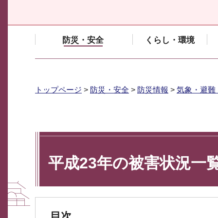
防災・安全
くらし・環境
トップページ
>
防災・安全
>
防災情報
>
気象・避難
平成23年の被害状況一
目次