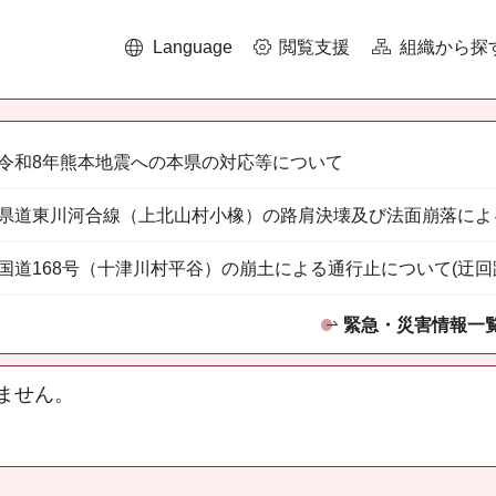
Language
閲覧支援
組織から探
令和8年熊本地震への本県の対応等について
県道東川河合線（上北山村小橡）の路肩決壊及び法面崩落によ
国道168号（十津川村平谷）の崩土による通行止について(迂回
緊急・災害情報一
ません。