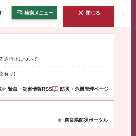
す
検索
メニュー
閉じる
る通行止について
路有り)
覧
緊急・災害情報RSS
防災・危機管理ページ
奈良県防災ポータル