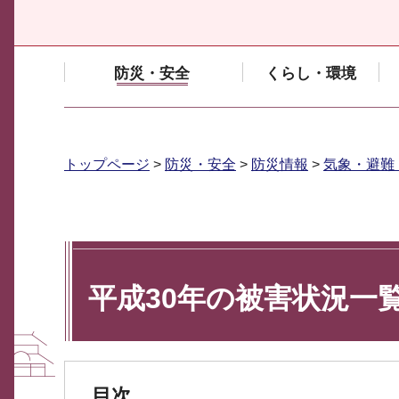
防災・安全
くらし・環境
トップページ
>
防災・安全
>
防災情報
>
気象・避難
平成30年の被害状況一
目次