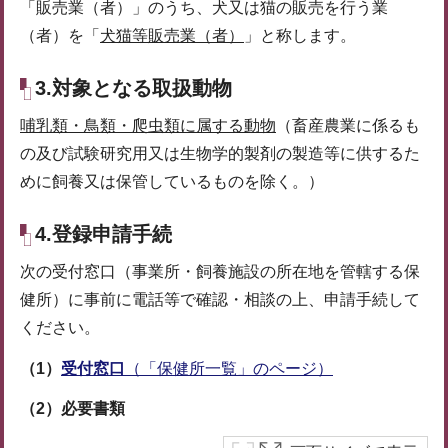
「販売業（者）」のうち、犬又は猫の販売を行う業
（者）を「
犬猫等販売業（者）
」と称します。
3.対象となる取扱動物
哺乳類・鳥類・爬虫類に属する動物
（畜産農業に係るも
の及び試験研究用又は生物学的製剤の製造等に供するた
めに飼養又は保管しているものを除く。）
4.登録申請手続
次の受付窓口（事業所・飼養施設の所在地を管轄する保
健所）に事前に電話等で確認・相談の上、申請手続して
ください。
（1）
受付窓口
（「保健所一覧」のページ）
（2）必要書類