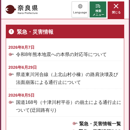
奈良県
検索
Language
閉じる
メニュー
緊急・災害情報
2026年8月7日
令和8年熊本地震への本県の対応等について
2026年6月29日
県道東川河合線（上北山村小橡）の路肩決壊及び
法面崩落による通行止について
2026年8月5日
国道168号（十津川村平谷）の崩土による通行止に
ついて(迂回路有り)
緊急・災害情報一覧