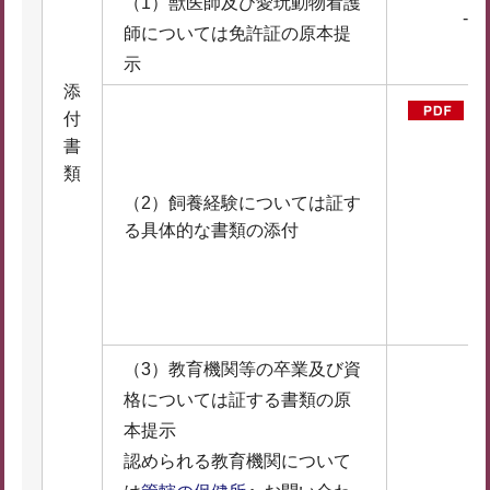
（1）獣医師及び愛玩動物看護
-
師については免許証の原本提
示
添
付
書
類
（2）飼養経験については証す
る具体的な書類の添付
（
F
K
（3）教育機関等の卒業及び資
格については証する書類の原
本提示
認められる教育機関について