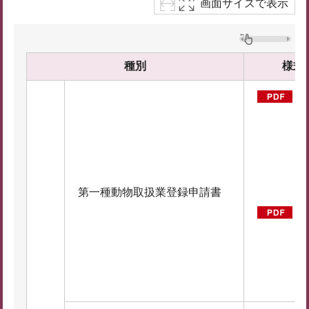
画面サイズで表示
種別
様式
第
（
F
4
第一種動物取扱業登録申請書
B
例
D
2
B