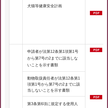
犬猫等健康安全計画
K
例
D
1
B
申請者が法第12条第1項第1号
から第7号の2までに該当しな
第
いことを示す書類
（
F
動物取扱責任者が法第12条第1
6
項第1号から第7号の2までに該
B
当しないことを示す書類
例
第3条第6項に規定する使用人