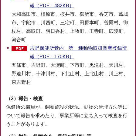
報（PDF：482KB）
大和高田市、橿原市、桜井市、御所市、香芝市、葛城
市、宇陀市、川西町、三宅町、田原本町、曽爾村、御
杖村、高取町、明日香村、上牧町、王寺町、広陵町、
河合町
吉野保健所管内 第一種動物取扱業者登録情
報（PDF：170KB）
五條市、吉野町、大淀町、下市町、黒滝村、天川村、
野迫川村、十津川村、下北山村、上北山村、川上村、
東吉野村
（2）報告・検査
保健所の職員が、飼養施設の状況、動物の管理方法等に
ついて報告を求めたり、事業所等に立ち入って検査を行
うことがあります。