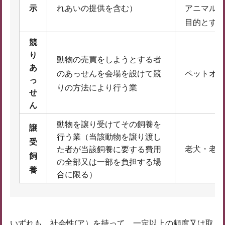
示
れあいの提供を含む）
アニマルセ
目的とする
競
り
動物の売買をしようとする者
あ
のあっせんを会場を設けて競
ペットオー
っ
りの方法により行う業
せ
ん
動物を譲り受けてその飼養を
譲
行う業（当該動物を譲り渡し
受
老犬・老猫
た者が当該飼養に要する費用
飼
の全部又は一部を負担する場
養
合に限る）
いずれも、社会性(ア）を持って、一定以上の頻度又は取