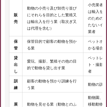
小売業者、
動物の小売り及び卸売り並び
は輸入を行
販
にそれらを目的とした繁殖又
のための動
売
は輸出入を行う業（取次ぎ又
たないイン
は代理を含む）
業者
保
保管目的で顧客の動物を預か
ペットホテ
管
る業
かる場合）
貸
ペットレン
愛玩、撮影、繁殖その他の目
出
ト・撮影モ
的で動物を貸し出す業
し
者
訓
顧客の動物を預かり訓練を行
動物の訓練
練
う業
動物園、水
展
動物を見せる業（動物とのふ
移動動物園