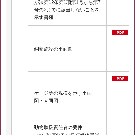
が法第12条第1項第1号から第7
D
号の2までに該当しないことを
1
示す書類
B
飼養施設の平面図
D
2
B
ケージ等の規模を示す平面
図・立面図
（
F
K
動物取扱責任者の要件