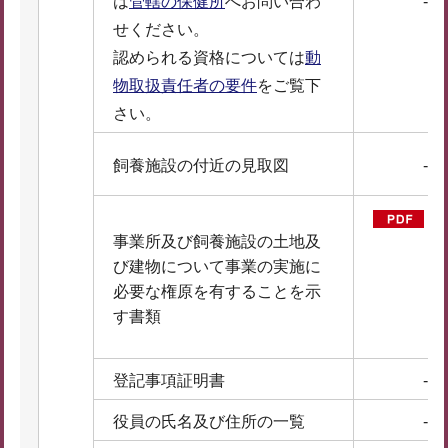
は
管轄の保健所
へお問い合わ
-
せください。
認められる資格については
動
物取扱責任者の要件
をご覧下
さい。
飼養施設の付近の見取図
-
事業所及び飼養施設の土地及
び建物について事業の実施に
（
必要な権原を有することを示
F
す書類
4
B
登記事項証明書
-
役員の氏名及び住所の一覧
-