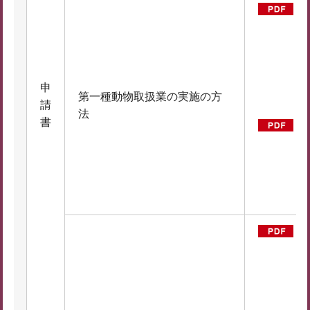
第
記
D
1
申
第一種動物取扱業の実施の方
請
B
法
書
例
D
2
B
第
記
（
F