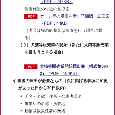
（PDF：247KB）
飼養施設の付近の見取図
ケージ等の規模を示す平面図・立面図
（PDF：44KB）
（犬又は猫の飼養又は保管を行う場合に限
る）
（ウ）犬猫等販売業の開始（新たに犬猫等販売業
を営もうとする場合）
→
犬猫等販売業開始届出書（様式第6の
2）
（PDF：109KB）
イ.事後の届出が必要なもの（次に掲げる事項に変更
があった日から30日以内）
氏名・名称・住所・代表者氏名
事業所の名称・所在地
動物取扱責任者の氏名