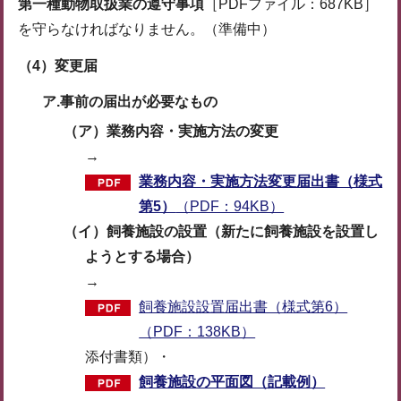
第一種動物取扱業の遵守事項
［PDFファイル：687KB］
を守らなければなりません。（準備中）
（4）変更届
ア.事前の届出が必要なもの
（ア）業務内容・実施方法の変更
→
業務内容・実施方法変更届出書（様式
第5）
（PDF：94KB）
（イ）飼養施設の設置（新たに飼養施設を設置し
ようとする場合）
→
飼養施設設置届出書（様式第6）
（PDF：138KB）
添付書類）・
飼養施設の平面図（記載例）