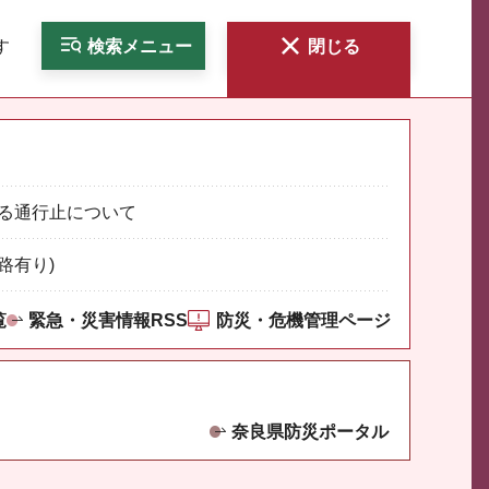
す
検索
メニュー
閉じる
る通行止について
路有り)
覧
緊急・災害情報RSS
防災・危機管理ページ
奈良県防災ポータル