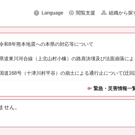
Language
閲覧支援
組織から探
令和8年熊本地震への本県の対応等について
県道東川河合線（上北山村小橡）の路肩決壊及び法面崩落によ
国道168号（十津川村平谷）の崩土による通行止について(迂回
緊急・災害情報一
ません。