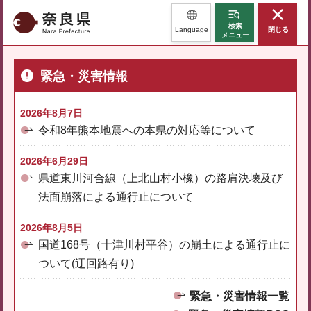
奈良県
検索
Language
閉じる
メニュー
緊急・災害情報
2026年8月7日
令和8年熊本地震への本県の対応等について
2026年6月29日
県道東川河合線（上北山村小橡）の路肩決壊及び
法面崩落による通行止について
2026年8月5日
国道168号（十津川村平谷）の崩土による通行止に
ついて(迂回路有り)
緊急・災害情報一覧