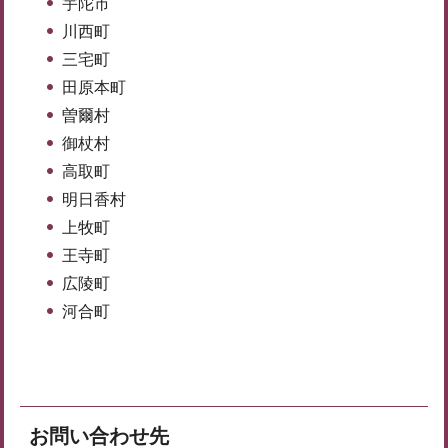
宇陀市
川西町
三宅町
田原本町
曽爾村
御杖村
高取町
明日香村
上牧町
王寺町
広陵町
河合町
お問い合わせ先