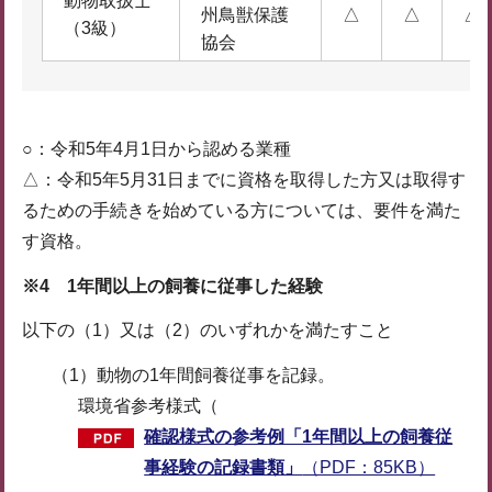
動物取扱士
州鳥獣保護
△
△
△
（3級）
協会
○：令和5年4月1日から認める業種
△：令和5年5月31日までに資格を取得した方又は取得す
るための手続きを始めている方については、要件を満た
す資格。
※4 1年間以上の飼養に従事した経験
以下の（1）又は（2）のいずれかを満たすこと
（1）動物の1年間飼養従事を記録。
環境省参考様式（
確認様式の参考例「1年間以上の飼養従
事経験の記録書類」
（PDF：85KB）