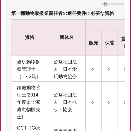
第一種動物取扱業責任者の選任要件に必要な資格
資格
団体名
貸出
販売
保管
し
愛玩動物飼
公益社団法
養管理士
人 日本愛
○
○
○
（1・2級）
玩動物協会
家庭動物管
理士(2014
公益社団法
年度まで家
人 日本ペ
○
○
○
庭動物販売
ット協会
士)
GCT（Goo