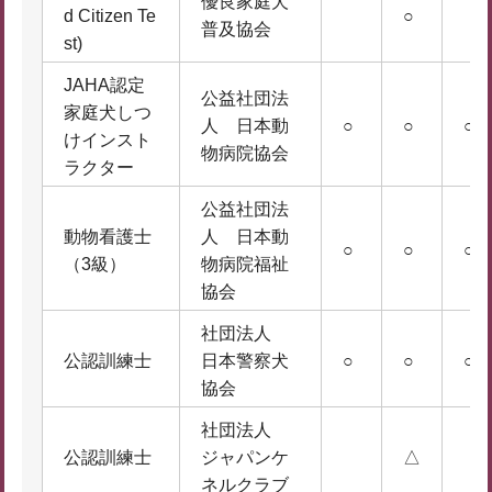
優良家庭犬
d Citizen Te
○
普及協会
st)
JAHA認定
公益社団法
家庭犬しつ
人 日本動
○
○
○
けインスト
物病院協会
ラクター
公益社団法
動物看護士
人 日本動
○
○
○
（3級）
物病院福祉
協会
社団法人
公認訓練士
日本警察犬
○
○
○
協会
社団法人
公認訓練士
ジャパンケ
△
ネルクラブ