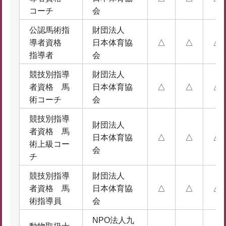
コーチ
会
公認馬術指
財団法人
導者資格
日本体育協
△
△
△
指導者
会
競技別指導
財団法人
者資格 馬
日本体育協
△
△
△
術コーチ
会
競技別指導
財団法人
者資格 馬
日本体育協
△
△
△
術上級コー
会
チ
競技別指導
財団法人
者資格 馬
日本体育協
△
△
△
術指導員
会
NPO法人九