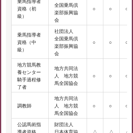
乗馬指導者
全国乗馬倶
資格（初
○
○
○
楽部振興協
級）
会
社団法人
乗馬指導者
全国乗馬倶
資格（中
○
○
○
楽部振興協
級）
会
地方競馬教
地方共同法
養センター
人 地方競
○
○
○
騎手過程修
馬全国協会
了者
地方共同法
調教師
人 地方競
○
○
○
馬全国協会
公認馬術指
財団法人
導者資格
日本体育協
△
△
△