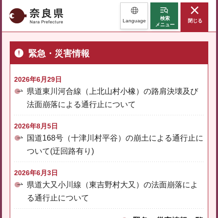
奈良県
検索
Language
閉じる
メニュー
緊急・災害情報
2026年6月29日
県道東川河合線（上北山村小橡）の路肩決壊及び
法面崩落による通行止について
2026年8月5日
国道168号（十津川村平谷）の崩土による通行止に
ついて(迂回路有り)
2026年6月3日
県道大又小川線（東吉野村大又）の法面崩落によ
る通行止について