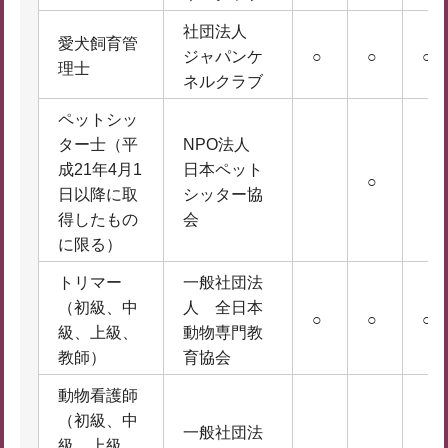
社団法人
愛犬飼育管
ジャパンケ
○
○
○
理士
ネルクラブ
ペットシッ
ター士（平
NPO法人
成21年4月1
日本ペット
○
日以降に取
シッター協
得したもの
会
に限る）
トリマー
一般社団法
（初級、中
人 全日本
○
○
○
級、上級、
動物専門教
教師）
育協会
動物看護師
（初級、中
一般社団法
級、上級、