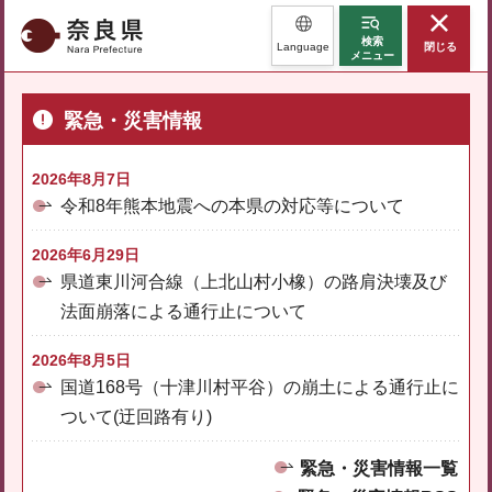
奈良県
検索
Language
閉じる
メニュー
緊急・災害情報
2026年8月7日
令和8年熊本地震への本県の対応等について
2026年6月29日
県道東川河合線（上北山村小橡）の路肩決壊及び
法面崩落による通行止について
2026年8月5日
国道168号（十津川村平谷）の崩土による通行止に
ついて(迂回路有り)
緊急・災害情報一覧