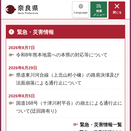
奈良県
検索
Language
閉じる
メニュー
緊急・災害情報
2026年8月7日
令和8年熊本地震への本県の対応等について
2026年6月29日
県道東川河合線（上北山村小橡）の路肩決壊及び
法面崩落による通行止について
2026年8月5日
国道168号（十津川村平谷）の崩土による通行止に
ついて(迂回路有り)
緊急・災害情報一覧