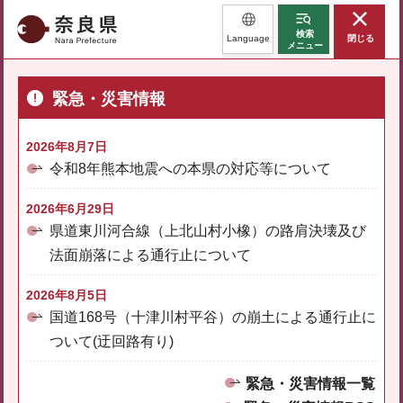
奈良県
検索
Language
閉じる
メニュー
緊急・災害情報
2026年8月7日
令和8年熊本地震への本県の対応等について
2026年6月29日
県道東川河合線（上北山村小橡）の路肩決壊及び
法面崩落による通行止について
2026年8月5日
国道168号（十津川村平谷）の崩土による通行止に
ついて(迂回路有り)
緊急・災害情報一覧