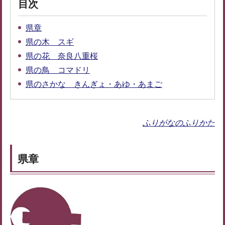
目次
県章
県の木 スギ
県の花 奈良八重桜
県の鳥 コマドリ
県のさかな きんぎょ・あゆ・あまご
ふりがなのふりかた
県章