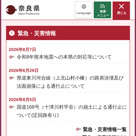
奈良県
検索
Language
閉じる
メニュー
緊急・災害情報
2026年8月7日
令和8年熊本地震への本県の対応等について
2026年6月29日
県道東川河合線（上北山村小橡）の路肩決壊及び
法面崩落による通行止について
2026年8月5日
国道168号（十津川村平谷）の崩土による通行止に
ついて(迂回路有り)
緊急・災害情報一覧