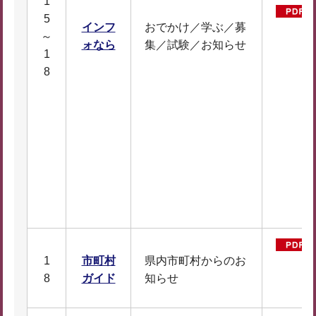
1
5
インフ
おでかけ／学ぶ／募
～
ォなら
集／試験／お知らせ
1
8
1
市町村
県内市町村からのお
8
ガイド
知らせ