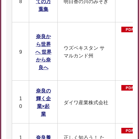
8
ての万
明日香の川のみそぎ
葉集
奈良か
ら世界
ウズベキスタン サ
9
へ 世界
マルカンド州
から奈
良へ
奈良の
1
輝く企
ダイワ産業株式会社
0
業×起
業
1
奈良養
正しく知ろう！ た