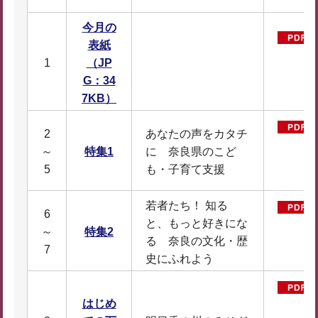
今月の
表紙
1
（JP
G：34
7KB）
2
あなたの声をカタチ
～
特集1
に 奈良県のこど
5
も・子育て支援
若者たち！ 知る
6
と、もっと好きにな
～
特集2
る 奈良の文化・歴
7
史にふれよう
はじめ