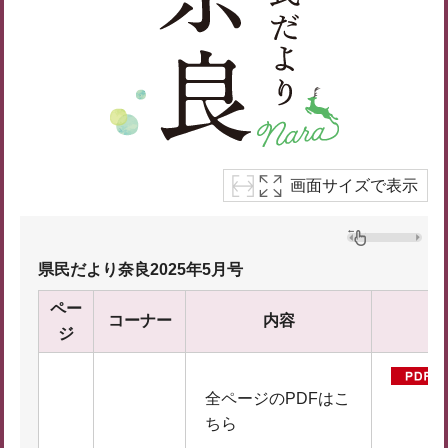
画面サイズで表示
県民だより奈良2025年5月号
ペー
コーナー
内容
P
ジ
全ページのPDFはこ
ちら