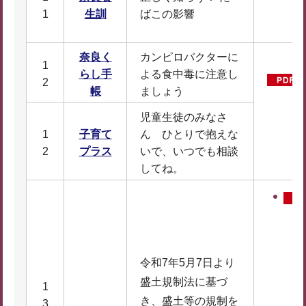
1
生訓
ばこの影響
奈良く
カンピロバクターに
1
らし手
よる食中毒に注意し
2
帳
ましょう
児童生徒のみなさ
1
子育て
ん ひとりで抱えな
2
プラス
いで、いつでも相談
してね。
令和7年5月7日より
盛土規制法に基づ
1
き、盛土等の規制を
3