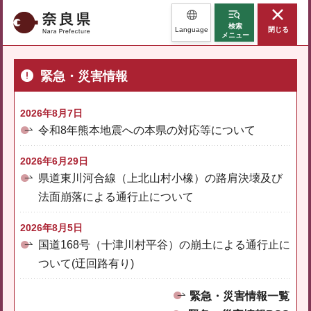
奈良県
検索
Language
閉じる
メニュー
緊急・災害情報
2026年8月7日
令和8年熊本地震への本県の対応等について
2026年6月29日
県道東川河合線（上北山村小橡）の路肩決壊及び
法面崩落による通行止について
2026年8月5日
国道168号（十津川村平谷）の崩土による通行止に
ついて(迂回路有り)
緊急・災害情報一覧