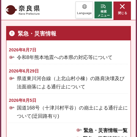
奈良県
検索
Language
閉じる
メニュー
緊急・災害情報
2026年8月7日
令和8年熊本地震への本県の対応等について
2026年6月29日
県道東川河合線（上北山村小橡）の路肩決壊及び
法面崩落による通行止について
2026年8月5日
国道168号（十津川村平谷）の崩土による通行止に
ついて(迂回路有り)
緊急・災害情報一覧