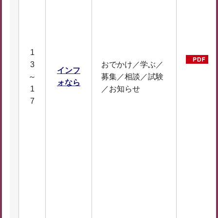
1
3
おでかけ／学ぶ／
インフ
～
募集／相談／試験
ォなら
1
／お知らせ
7