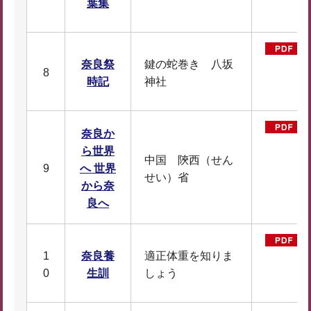
葉集
奈良祭
鍵の蛇巻き 八坂
8
時記
神社
奈良か
ら世界
中国 陝西（せん
9
へ 世界
せい）省
から奈
良へ
1
奈良養
適正体重を知りま
0
生訓
しょう