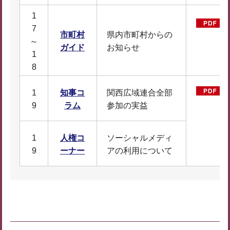
1
7
市町村
県内市町村からの
～
ガイド
お知らせ
1
8
1
知事コ
関西広域連合全部
9
ラム
参加の実益
1
人権コ
ソーシャルメディ
9
ーナー
アの利用について