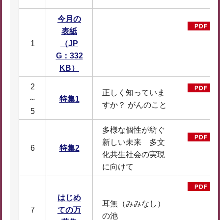
今月の
表紙
1
（JP
G：332
KB）
2
正しく知っていま
～
特集1
すか？ がんのこと
5
多様な個性が紡ぐ
新しい未来 多文
6
特集2
化共生社会の実現
に向けて
はじめ
耳無（みみなし）
7
ての万
の池