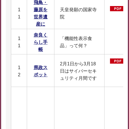
飛鳥・
1
藤原を
天皇発願の国家寺
1
世界遺
院
産に
奈良く
1
「機能性表示食
らし手
1
品」って何？
帳
2月1日から3月18
1
県政ス
日はサイバーセキ
2
ポット
ュリティ月間です