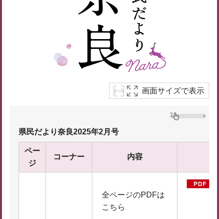
画面サイズで表示
県民だより奈良2025年2月号
ペー
コーナー
内容
P
ジ
全ページのPDFは
こちら