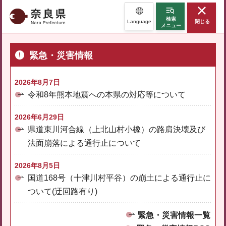
奈良県
検索
Language
閉じる
メニュー
緊急・災害情報
2026年8月7日
令和8年熊本地震への本県の対応等について
2026年6月29日
県道東川河合線（上北山村小橡）の路肩決壊及び
法面崩落による通行止について
2026年8月5日
国道168号（十津川村平谷）の崩土による通行止に
ついて(迂回路有り)
緊急・災害情報一覧