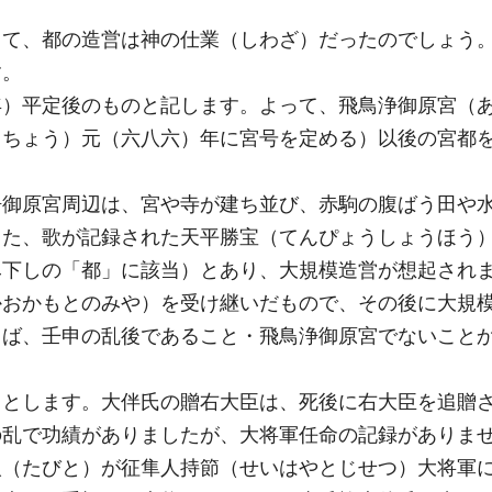
って、都の造営は神の仕業（しわざ）だったのでしょう
す。
年）平定後のものと記します。よって、飛鳥浄御原宮（
ゅちょう）元（六八六）年に宮号を定める）以後の宮都
浄御原宮周辺は、宮や寺が建ち並び、赤駒の腹ばう田や
また、歌が記録された天平勝宝（てんぴょうしょうほう
み下しの「都」に該当）とあり、大規模造営が想起され
かおかもとのみや）を受け継いだもので、その後に大規
らば、壬申の乱後であること・飛鳥浄御原宮でないこと
」とします。大伴氏の贈右大臣は、死後に右大臣を追贈
の乱で功績がありましたが、大将軍任命の記録がありま
人（たびと）が征隼人持節（せいはやとじせつ）大将軍