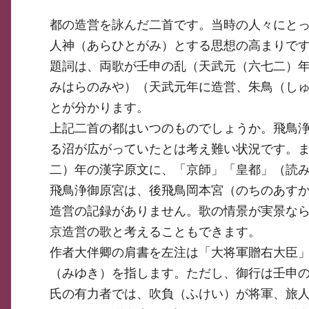
都の造営を詠んだ二首です。当時の人々にと
人神（あらひとがみ）とする思想の高まりで
題詞は、両歌が壬申の乱（天武元（六七二）
みはらのみや）（天武元年に造営、朱鳥（し
とが分かります。
上記二首の都はいつのものでしょうか。飛鳥
る沼が広がっていたとは考え難い状況です。
二）年の漢字原文に、「京師」「皇都」（読
飛鳥浄御原宮は、後飛鳥岡本宮（のちのあす
造営の記録がありません。歌の情景が実景な
京造営の歌と考えることもできます。
作者大伴卿の肩書を左注は「大将軍贈右大臣
（みゆき）を指します。ただし、御行は壬申
氏の有力者では、吹負（ふけい）が将軍、旅