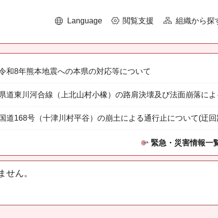
Language
閲覧支援
組織から探
令和8年熊本地震への本県の対応等について
県道東川河合線（上北山村小橡）の路肩決壊及び法面崩落によ
国道168号（十津川村平谷）の崩土による通行止について(迂回
緊急・災害情報一
ません。