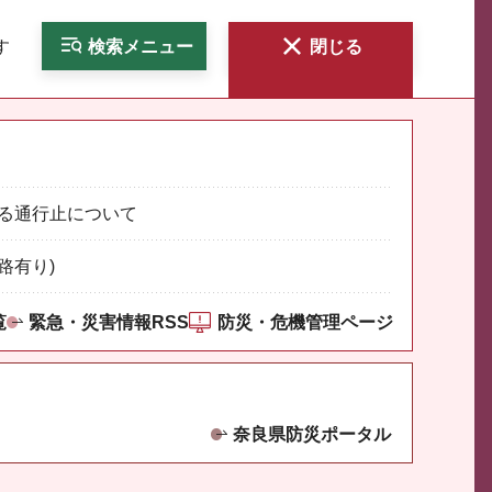
す
検索
メニュー
閉じる
る通行止について
路有り)
覧
緊急・災害情報RSS
防災・危機管理ページ
奈良県防災ポータル