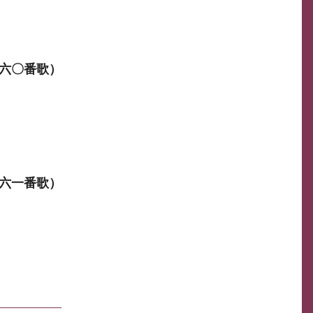
六〇番歌）
六一番歌）