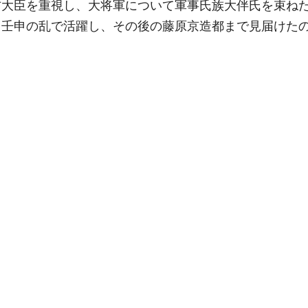
右大臣を重視し、大将軍について軍事氏族大伴氏を束ね
。壬申の乱で活躍し、その後の藤原京造都まで見届けた