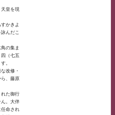
。天皇を現
あすかきよ
を詠んだこ
水鳥の集ま
）四（七五
ます。
模な改修・
から、藤原
された御行
せん。大伴
に任命され