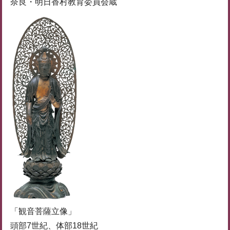
奈良・明日香村教育委員会蔵
「観音菩薩立像」
頭部7世紀、体部18世紀