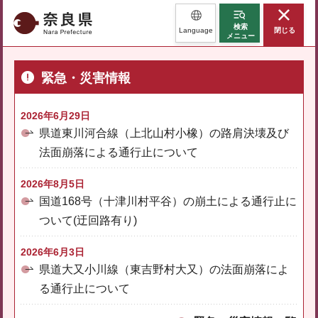
奈良県
検索
Language
閉じる
メニュー
緊急・災害情報
2026年6月29日
県道東川河合線（上北山村小橡）の路肩決壊及び
法面崩落による通行止について
2026年8月5日
国道168号（十津川村平谷）の崩土による通行止に
ついて(迂回路有り)
2026年6月3日
県道大又小川線（東吉野村大又）の法面崩落によ
る通行止について