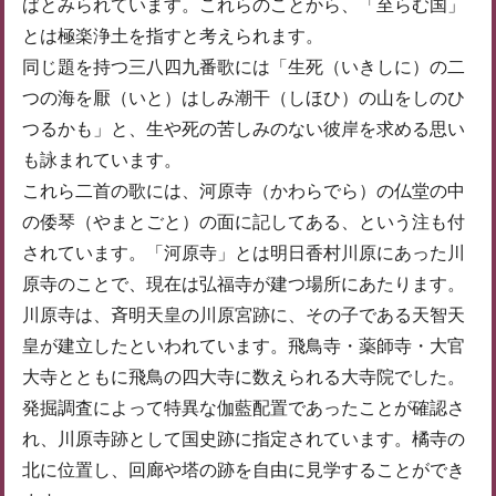
ばとみられています。これらのことから、「至らむ国」
とは極楽浄土を指すと考えられます。
同じ題を持つ三八四九番歌には「生死（いきしに）の二
つの海を厭（いと）はしみ潮干（しほひ）の山をしのひ
つるかも」と、生や死の苦しみのない彼岸を求める思い
も詠まれています。
これら二首の歌には、河原寺（かわらでら）の仏堂の中
の倭琴（やまとごと）の面に記してある、という注も付
されています。「河原寺」とは明日香村川原にあった川
原寺のことで、現在は弘福寺が建つ場所にあたります。
川原寺は、斉明天皇の川原宮跡に、その子である天智天
皇が建立したといわれています。飛鳥寺・薬師寺・大官
大寺とともに飛鳥の四大寺に数えられる大寺院でした。
発掘調査によって特異な伽藍配置であったことが確認さ
れ、川原寺跡として国史跡に指定されています。橘寺の
北に位置し、回廊や塔の跡を自由に見学することができ