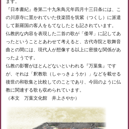
ます。
『日本書紀』巻第二十九朱鳥元年四月十三日条には、こ
の川原寺に置かれていた伎楽団を筑紫（つくし）に派遣
して新羅国の客人をもてなしたとも記されています。
仏教的な内容を表現した二首の歌が「倭琴」に記してあ
ったということとあわせて考えると、古代寺院と歌舞音
曲との間には、現代人が想像する以上に密接な関係があ
ったようです。
仏教の影響がほとんどないといわれる『万葉集』です
が、それは「釈教歌（しゃっきょうか）」などを載せる
後世の和歌集と比較してのことであり、今回のように仏
教に関連する歌も収められています。
（本文 万葉文化館 井上さやか）