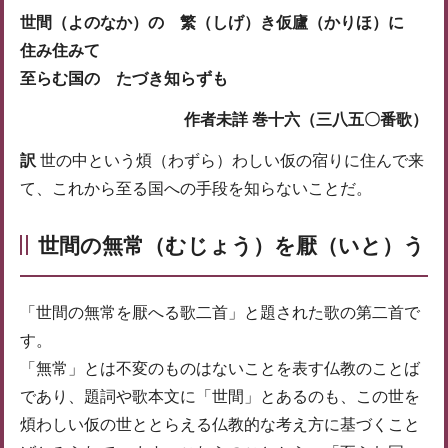
世間（よのなか）の 繁（しげ）き仮廬（かりほ）に
住み住みて
至らむ国の たづき知らずも
作者未詳 巻十六（三八五〇番歌）
訳
世の中という煩（わずら）わしい仮の宿りに住んで来
て、これから至る国への手段を知らないことだ。
世間の無常（むじょう）を厭（いと）う
「世間の無常を厭へる歌二首」と題された歌の第二首で
す。
「無常」とは不変のものはないことを表す仏教のことば
であり、題詞や歌本文に「世間」とあるのも、この世を
煩わしい仮の世ととらえる仏教的な考え方に基づくこと