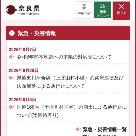
奈良県
検索
Language
閉じる
メニュー
緊急・災害情報
2026年8月7日
令和8年熊本地震への本県の対応等について
2026年6月29日
県道東川河合線（上北山村小橡）の路肩決壊及び
法面崩落による通行止について
2026年8月5日
国道168号（十津川村平谷）の崩土による通行止に
ついて(迂回路有り)
緊急・災害情報一覧