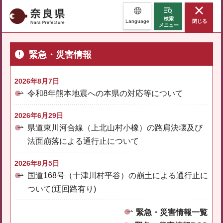
奈良県
検索
Language
閉じる
メニュー
緊急・災害情報
2026年8月7日
令和8年熊本地震への本県の対応等について
2026年6月29日
県道東川河合線（上北山村小橡）の路肩決壊及び
法面崩落による通行止について
2026年8月5日
国道168号（十津川村平谷）の崩土による通行止に
ついて(迂回路有り)
緊急・災害情報一覧