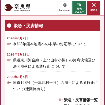
奈良県
検索
Language
閉じる
メニュー
緊急・災害情報
2026年8月7日
令和8年熊本地震への本県の対応等について
2026年6月29日
県道東川河合線（上北山村小橡）の路肩決壊及び
法面崩落による通行止について
2026年8月5日
国道168号（十津川村平谷）の崩土による通行止に
ついて(迂回路有り)
緊急・災害情報一覧