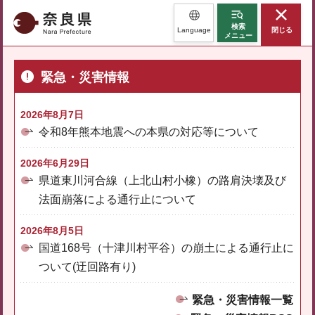
奈良県
検索
Language
閉じる
メニュー
緊急・災害情報
2026年8月7日
令和8年熊本地震への本県の対応等について
2026年6月29日
県道東川河合線（上北山村小橡）の路肩決壊及び
法面崩落による通行止について
2026年8月5日
国道168号（十津川村平谷）の崩土による通行止に
ついて(迂回路有り)
緊急・災害情報一覧