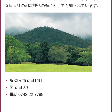
春日大社の創建神話の舞台としても知られています。
所
奈良市春日野町
問
春日大社
電話
0742-22-7788