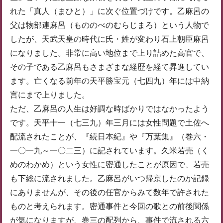
れた「真人（まひと）」に次ぐ位置づけです。乙麻呂の
父は物部連麻呂（もののべのむらじまろ）という人物で
したが、天武天皇の時代に氏・姓が変わり石上朝臣麻呂
になりました。非常に高い地位まで上り詰めた高官で、
その子である乙麻呂もさまざまな経歴を経て昇進してい
ます。亡くなる前年の天平勝宝元（七四九）年には中納
言にまで上りました。
ただ、乙麻呂の人生は好調な時ばかりではなかったよう
です。天平十一（七三九）年三月には女性問題で土佐へ
配流されたことが、『続日本紀』や『万葉集』（巻六・
一〇一九～一〇二三）に記されています。久米若売（く
めのわかめ）という女性に密通したことが原因で、若売
も下総に流されました。乙麻呂がいつ帰京したのか記録
にありませんが、その後の任官からみて数年で許された
ものと考えられます。密通事件と今回の歌との前後関係
が気になりますが、巻三の配列から、事件で流される六