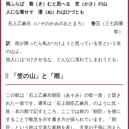
雨ふらば 着（き）むと思へる 笠（かさ）の山
人にな着せそ 濡（ぬ）れはひづとも
石上乙麻呂（いそのかみのおとまろ）
巻三
（三七四番
歌）
訳
雨が降ったら私がつけようと思っている笠という名
の山よ。
他人にはつけさせるな、どんなに濡れてしまおうとも。
「笠の山」と「雨」
この歌は「石上乙麻呂朝臣（あそみ）の歌一首」と題さ
れた一首です。通常は「石上朝臣乙麻呂」のように氏・
姓・名の順で記すところ、ここでは姓の「朝臣」を後に
することで敬意を示す書き方が採られています。「朝
臣」という姓は立派な家柄を表し、天皇の子孫に与えら