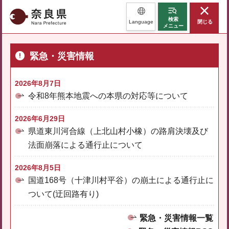
奈良県
検索
Language
閉じる
メニュー
緊急・災害情報
2026年8月7日
令和8年熊本地震への本県の対応等について
2026年6月29日
県道東川河合線（上北山村小橡）の路肩決壊及び
法面崩落による通行止について
2026年8月5日
国道168号（十津川村平谷）の崩土による通行止に
ついて(迂回路有り)
緊急・災害情報一覧