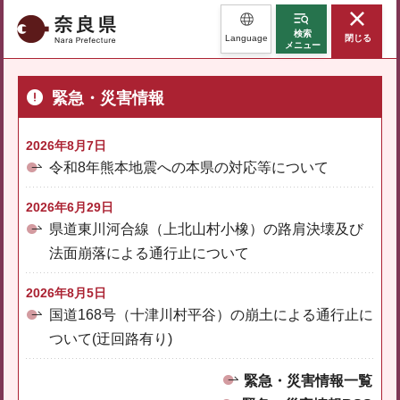
奈良県
検索
Language
閉じる
メニュー
緊急・災害情報
2026年8月7日
令和8年熊本地震への本県の対応等について
2026年6月29日
県道東川河合線（上北山村小橡）の路肩決壊及び
法面崩落による通行止について
2026年8月5日
国道168号（十津川村平谷）の崩土による通行止に
ついて(迂回路有り)
緊急・災害情報一覧