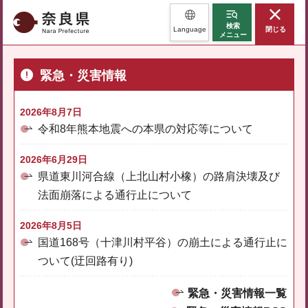
奈良県
検索
Language
閉じる
メニュー
緊急・災害情報
2026年8月7日
令和8年熊本地震への本県の対応等について
2026年6月29日
県道東川河合線（上北山村小橡）の路肩決壊及び
法面崩落による通行止について
2026年8月5日
国道168号（十津川村平谷）の崩土による通行止に
ついて(迂回路有り)
緊急・災害情報一覧