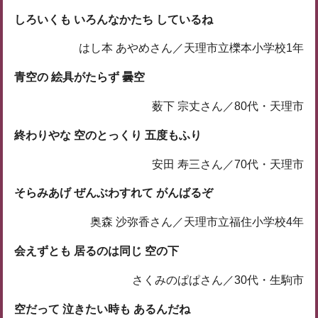
しろいくも いろんなかたち しているね
はし本 あやめさん／天理市立櫟本小学校1年
青空の 絵具がたらず 曇空
薮下 宗丈さん／80代・天理市
終わりやな 空のとっくり 五度もふり
安田 寿三さん／70代・天理市
そらみあげ ぜんぶわすれて がんばるぞ
奥森 沙弥香さん／天理市立福住小学校4年
会えずとも 居るのは同じ 空の下
さくみのぱぱさん／30代・生駒市
空だって 泣きたい時も あるんだね