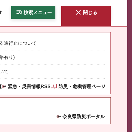
す
検索
メニュー
閉じる
る通行止について
路有り)
いて
覧
緊急・災害情報RSS
防災・危機管理ページ
奈良県防災ポータル