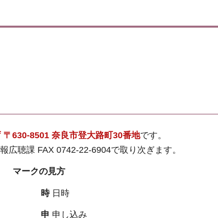
〒630-8501 奈良市登大路町30番地
です。
課 FAX 0742-22-6904で取り次ぎます。
マークの見方
時
日時
申
申し込み