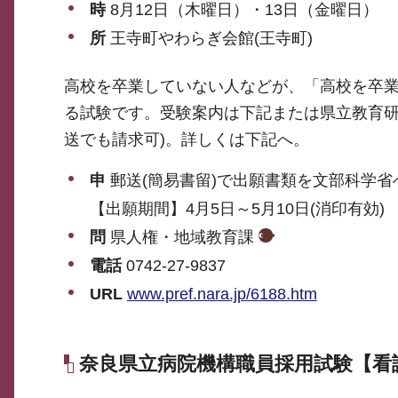
時
8月12日（木曜日）・13日（金曜日）
所
王寺町やわらぎ会館(王寺町)
高校を卒業していない人などが、「高校を卒
る試験です。受験案内は下記または県立教育研究
送でも請求可)。詳しくは下記へ。
申
郵送(簡易書留)で出願書類を文部科学省
【出願期間】4月5日～5月10日(消印有効)
問
県人権・地域教育課
電話
0742-27-9837
URL
www.pref.nara.jp/6188.htm
奈良県立病院機構職員採用試験【看