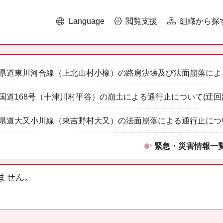
Language
閲覧支援
組織から探
県道東川河合線（上北山村小橡）の路肩決壊及び法面崩落によ
国道168号（十津川村平谷）の崩土による通行止について(迂回
県道大又小川線（東吉野村大又）の法面崩落による通行止につ
緊急・災害情報一
ません。