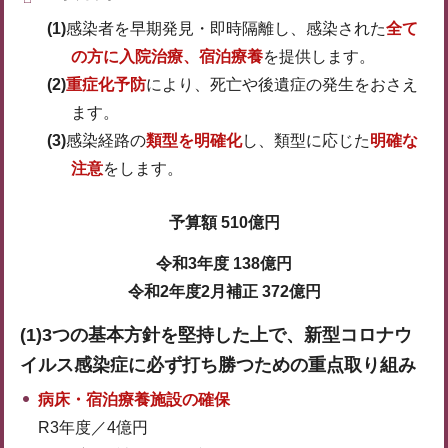
(1)
感染者を早期発見・即時隔離し、感染された
全て
の方に入院治療、宿泊療養
を提供します。
(2)
重症化予防
により、死亡や後遺症の発生をおさえ
ます。
(3)
感染経路の
類型を明確化
し、類型に応じた
明確な
注意
をします。
予算額 510億円
令和3年度 138億円
令和2年度2月補正 372億円
(1)3つの基本方針を堅持した上で、新型コロナウ
イルス感染症に必ず打ち勝つための重点取り組み
病床・宿泊療養施設の確保
R3年度／4億円