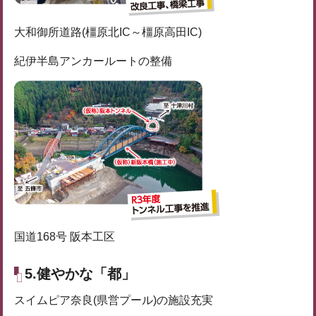
大和御所道路(橿原北IC～橿原高田IC)
紀伊半島アンカールートの整備
国道168号 阪本工区
5.健やかな「都」
スイムピア奈良(県営プール)の施設充実