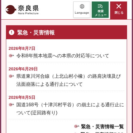
奈良県
検索
Language
閉じる
メニュー
緊急・災害情報
2026年8月7日
令和8年熊本地震への本県の対応等について
2026年6月29日
県道東川河合線（上北山村小橡）の路肩決壊及び
法面崩落による通行止について
2026年8月5日
国道168号（十津川村平谷）の崩土による通行止に
ついて(迂回路有り)
緊急・災害情報一覧