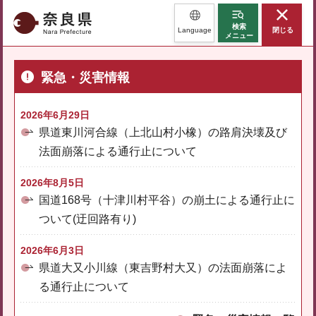
奈良県
検索
Language
閉じる
メニュー
緊急・災害情報
2026年6月29日
県道東川河合線（上北山村小橡）の路肩決壊及び
法面崩落による通行止について
2026年8月5日
国道168号（十津川村平谷）の崩土による通行止に
ついて(迂回路有り)
2026年6月3日
県道大又小川線（東吉野村大又）の法面崩落によ
る通行止について