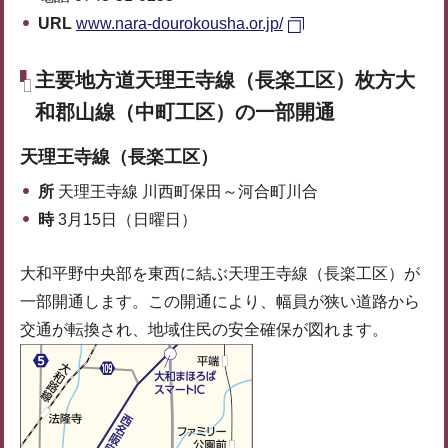
URL
www.nara-dourokousha.or.jp/
主要地方道天理王寺線（長楽工区）枚方大
和郡山線（中町工区）の一部開通
天理王寺線（長楽工区）
所
天理王寺線 川西町保田～河合町川合
時
3月15日（日曜日）
大和平野中央部を東西に結ぶ天理王寺線（長楽工区）が
一部開通します。この開通により、幅員が狭い道路から
交通が転換され、地域住民の安全確保が図れます。