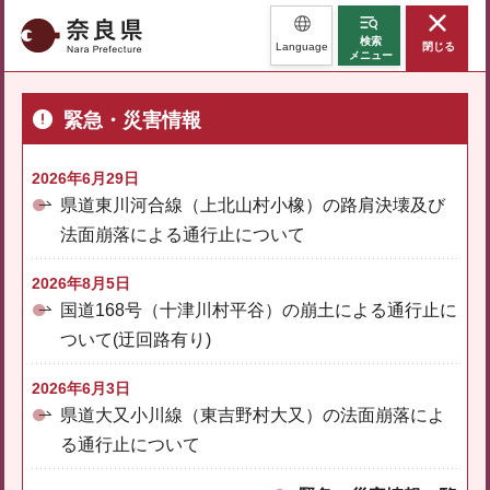
奈良県
検索
Language
閉じる
メニュー
緊急・災害情報
2026年6月29日
県道東川河合線（上北山村小橡）の路肩決壊及び
法面崩落による通行止について
2026年8月5日
国道168号（十津川村平谷）の崩土による通行止に
ついて(迂回路有り)
2026年6月3日
県道大又小川線（東吉野村大又）の法面崩落によ
る通行止について