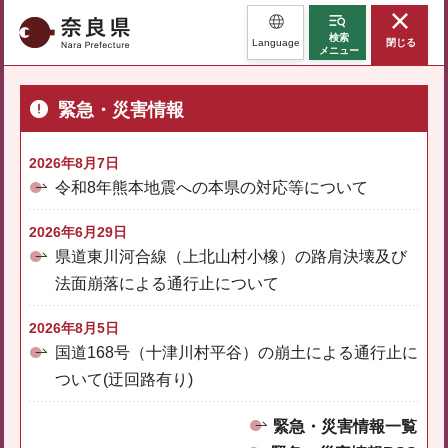
奈良県
検索
Language
閉じる
メニュー
緊急・災害情報
2026年8月7日
令和8年熊本地震への本県の対応等について
2026年6月29日
県道東川河合線（上北山村小橡）の路肩決壊及び
法面崩落による通行止について
2026年8月5日
国道168号（十津川村平谷）の崩土による通行止に
ついて(迂回路有り)
緊急・災害情報一覧