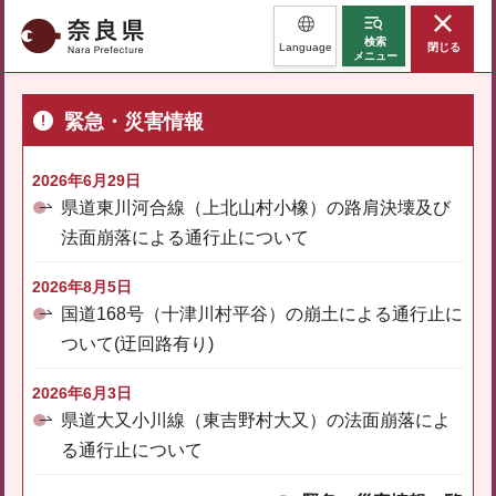
奈良県
検索
Language
閉じる
メニュー
緊急・災害情報
2026年6月29日
県道東川河合線（上北山村小橡）の路肩決壊及び
法面崩落による通行止について
2026年8月5日
国道168号（十津川村平谷）の崩土による通行止に
ついて(迂回路有り)
2026年6月3日
県道大又小川線（東吉野村大又）の法面崩落によ
る通行止について