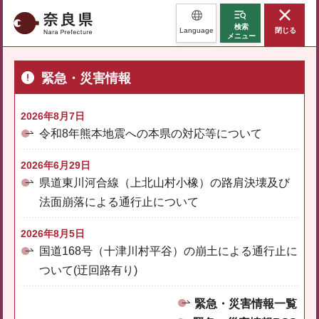
奈良県
検索
Language
閉じる
メニュー
緊急・災害情報
2026年8月7日
令和8年熊本地震への本県の対応等について
2026年6月29日
県道東川河合線（上北山村小橡）の路肩決壊及び
法面崩落による通行止について
2026年8月5日
国道168号（十津川村平谷）の崩土による通行止に
ついて(迂回路有り)
緊急・災害情報一覧