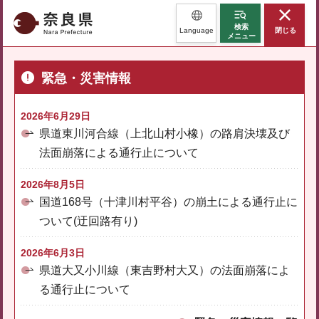
奈良県
検索
Language
閉じる
メニュー
緊急・災害情報
2026年6月29日
県道東川河合線（上北山村小橡）の路肩決壊及び
法面崩落による通行止について
2026年8月5日
国道168号（十津川村平谷）の崩土による通行止に
ついて(迂回路有り)
2026年6月3日
県道大又小川線（東吉野村大又）の法面崩落によ
る通行止について