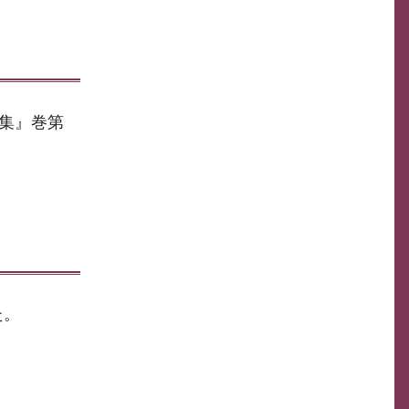
集』巻第
た。