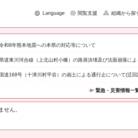
Language
閲覧支援
組織から探
令和8年熊本地震への本県の対応等について
県道東川河合線（上北山村小橡）の路肩決壊及び法面崩落によ
国道168号（十津川村平谷）の崩土による通行止について(迂回
緊急・災害情報一
ません。