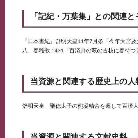
「記紀・万葉集」との関連と
『日本書紀』舒明天皇11年7月条「今年大宮
八 春雑歌 1431「百済野の萩の古枝に春待
当資源と関連する歴史上の人
舒明天皇 聖徳太子の熊凝精舎を遷して百済
当資源と関連する文献史料