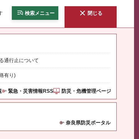
す
検索
メニュー
閉じる
る通行止について
路有り)
覧
緊急・災害情報RSS
防災・危機管理ページ
奈良県防災ポータル