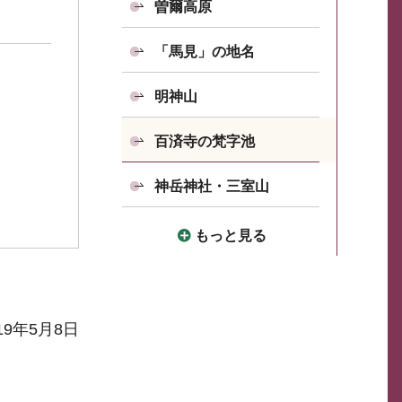
曽爾高原
「馬見」の地名
明神山
百済寺の梵字池
神岳神社・三室山
もっと見る
19年5月8日