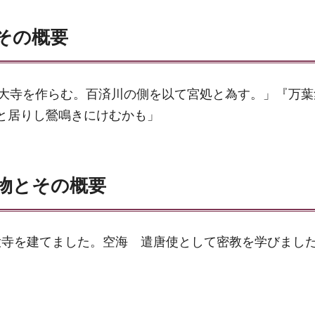
その概要
及大寺を作らむ。百済川の側を以て宮処と為す。」『万葉
つと居りし鶯鳴きにけむかも」
物とその概要
大寺を建てました。空海 遣唐使として密教を学びまし