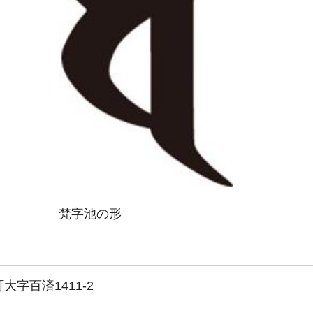
梵字池の形
字百済1411-2