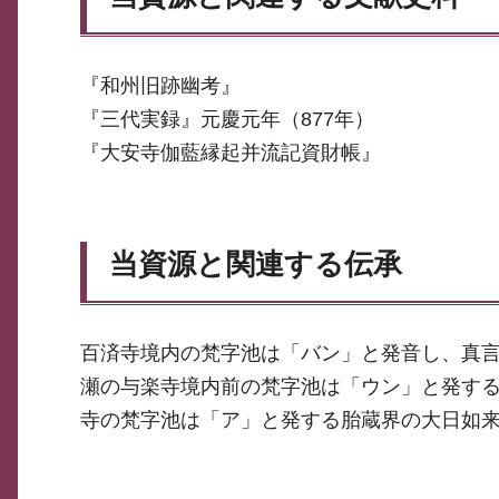
『和州旧跡幽考』
『三代実録』元慶元年（877年）
『大安寺伽藍縁起并流記資財帳』
当資源と関連する伝承
百済寺境内の梵字池は「バン」と発音し、真
瀬の与楽寺境内前の梵字池は「ウン」と発する
寺の梵字池は「ア」と発する胎蔵界の大日如