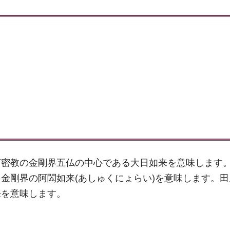
言密教の金剛界五仏の中心である大日如来を意味します
金剛界の阿閦如来(あしゅくにょらい)を意味します。
来を意味します。