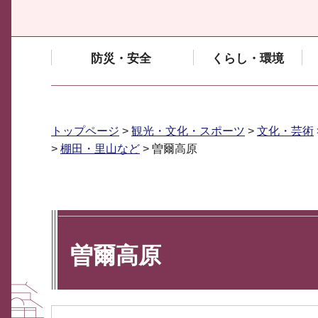
防災・安全
くらし・環境
トップページ
>
観光・文化・スポーツ
>
文化・芸術
>
棚田・里山など
> 曽爾高原
曽爾高原