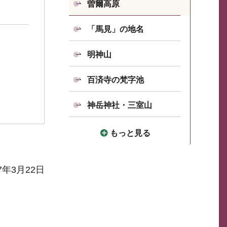
曽爾高原
「馬見」の地名
明神山
百済寺の梵字池
神岳神社・三室山
もっと見る
7年3月22日