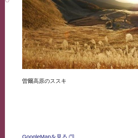
曽爾高原のススキ
GoogleMapを見る