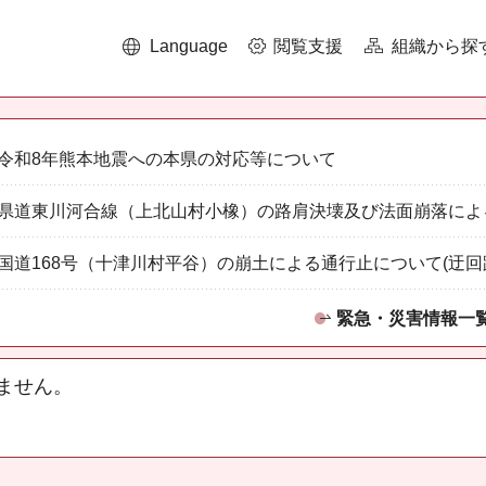
Language
閲覧支援
組織から探
令和8年熊本地震への本県の対応等について
県道東川河合線（上北山村小橡）の路肩決壊及び法面崩落によ
国道168号（十津川村平谷）の崩土による通行止について(迂回
緊急・災害情報一
ません。