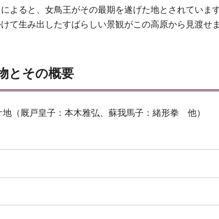
」によると、女鳥王がその最期を遂げた地とされていま
かけて生み出したすばらしい景観がこの高原から見渡せ
物とその概要
ロケ地（厩戸皇子：本木雅弘、蘇我馬子：緒形拳 他）