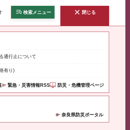
す
検索
メニュー
閉じる
る通行止について
路有り)
覧
緊急・災害情報RSS
防災・危機管理ページ
奈良県防災ポータル