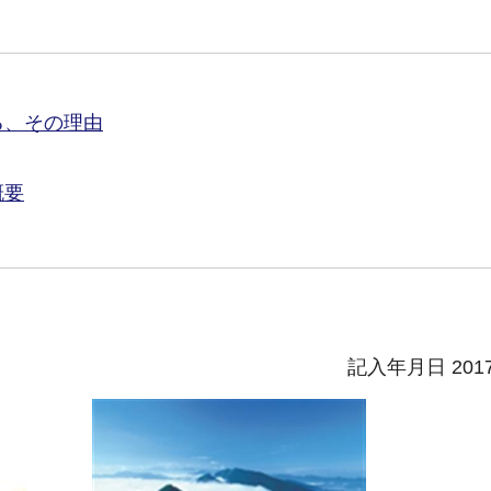
る、その理由
概要
記入年月日 201